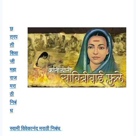
छ
त्रप
ती
शिवा
जी
महा
राज
मरा
ठी
निबं
ध
स्वामी विवेकानंद मराठी निबंध