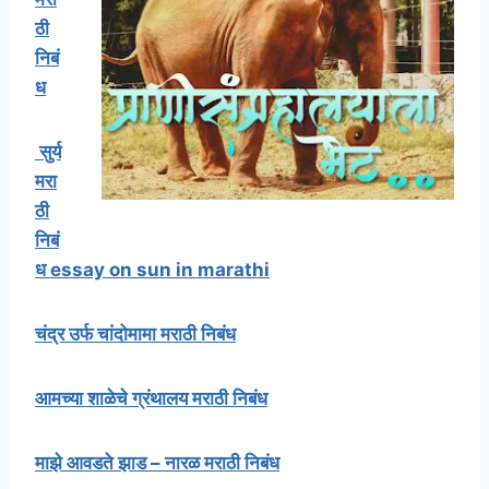
ठी
निबं
ध
सुर्य
मरा
ठी
निबं
ध essay on sun in marathi
चंद्र उर्फ चांदोमामा मराठी निबंध
आमच्या शाळेचे ग्रंथालय मराठी निबंध
माझे आवडते झाड – नारळ मराठी निबंध