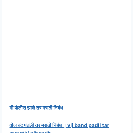
मी पोलीस झाले तर मराठी निबंध
वीज बंद पडली तर मराठी निबंध । vij band padli tar