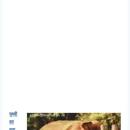
पृथ्वी
वर
मरा