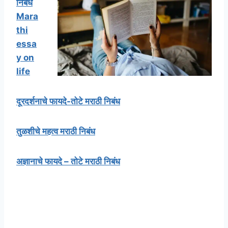
निबंध
Mara
thi
essa
y on
life
दूरदर्शनाचे फायदे-तोटे मराठी निबंध
तुळशीचे महत्व मराठी निबंध
अज्ञानाचे फायदे – तोटे मराठी निबंध