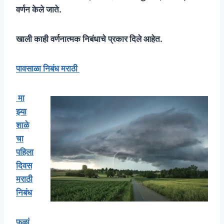
वर्णन केले जाते.
खाली काही वर्णनात्मक निबंधाचे प्रकार दिले आहेत.
पावसाळा निबंध मराठी
मा
झ्या
शाळे
चा
पहिला
दिवस
मराठी
निबंध
फळां