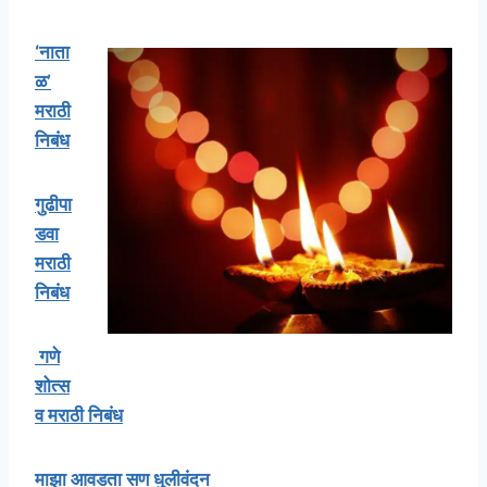
‘नाता
ळ’
मराठी
निबंध
गुढीपा
डवा
मराठी
निबंध
गणे
शोत्स
व मराठी निबंध
माझा आवडता सण धुलीवंदन