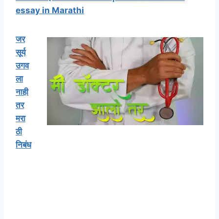
essay in Marathi
जर
सूर्य
उगव
ला
नाही
तर
मरा
ठी
निबंध