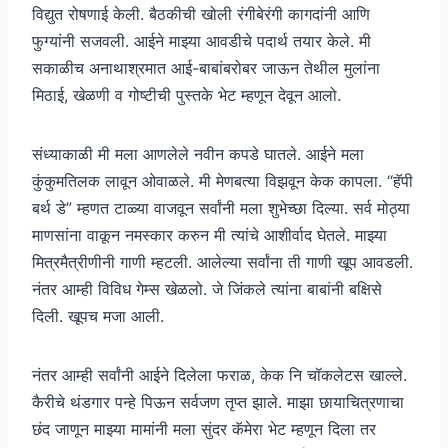
विद्युत रोषणाई केली. बैठकीची खोली रंगीबेरंगी कागदांनी आणि
फुग्यांनी सजवली. आईने माझ्या आवडीचे पदार्थ तयार केले. मी
सकाळीच अनाथाश्रमात आई-बाबांबरोबर जाऊन तेथील मुलांना
मिठाई, खेळणी व गोष्टीची पुस्तके भेट म्हणून देवून आलो.
संध्याकाळी मी मला आणलेले नवीन कपडे घातले. आईने मला
कुंकुमतिलक लावून ओवाळले. मी मेणबत्या विझवून केक कापला. “हॅपी
बर्थ डे” म्हणत टाळ्या वाजवून सर्वांनी मला शुभेच्छा दिल्या. सर्व मोठ्या
माणसांना वाकून नमस्कार करुन मी त्यांचे आशीर्वाद घेतले. माझ्या
मित्रमैत्रीणीनी गाणी म्हटली. आलेल्या सर्वांना ती गाणी खूप आवडली.
नंतर आम्ही विविध गेम्स खेळलो. जे जिंकले त्यांना बाबांनी बक्षिसे
दिली. खूपच मजा आली.
नंतर आम्ही सर्वांनी आईने दिलेला फराळ, केक नि चॉकलेटस खाल्ले.
कैरीचे थंडगार पन्हे पिऊन सर्वजण तृप्त झाले. माझा छायाचित्रणाचा
छंद जाणून माझ्या मामांनी मला सुंदर कॅमेरा भेट म्हणून दिला तर