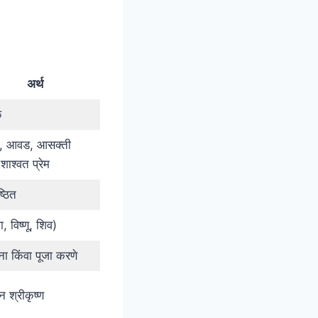
अर्थ
ळ
ी, आवड, आसक्ती
ाश्वत प्रेम
ष्ठित
मा, विष्णू, शिव)
्थना किंवा पूजा करणे
 श्रीकृष्ण