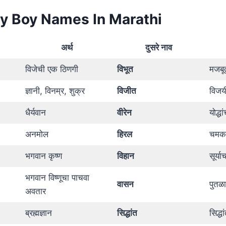
y Boy Names In Marathi
अर्थ
दुसरे नाव
विजेची एक ठिणगी
विभूत
मजबूत
ज्ञानी, विनम्र, शुक्र
विजीत
विजय
धैर्यवान
वीरेन
योद्धा
अनमोल
हिरल
चमक
भगवान कृष्ण
विहान
सूर्य
भगवान विष्णूचा पाचवा
वासन
पुतळा
अवतार
ब्रह्मज्ञान
सिद्धांत
सिद्ध