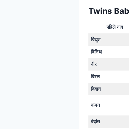
Twins Bab
पहिले नाव
विद्युत
विनिथ
वीर
विरल
विवान
वामन
वेदांत