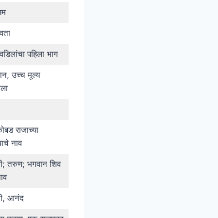
्षम
वता
डिलांचा पहिला भाग
वान, उच्च मूल्य
ला
ोबड राजाच्या
याचे नाव
गी; तरुण; भगवान शिव
ाव
ी, आनंद