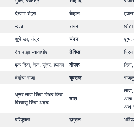
मुक्त, स्वतंत्र
शाझाद
राजाच
देखणा चेहरा
बेव्हान
इवान
उच्च
रायन
छोटा 
शुभेच्छा, चंद्र
चंदन
शुभ, 
देव माझा न्यायाधीश
डेव्हिड
प्रिय
एक दिवा, तेज, सुंदर, हलका
दीपक
दिवा,
देवांचा राजा
युवराज
राजक
तारा,
ध्रुव तारा किंवा स्थिर किंवा
तारा
असा 
विश्वासू किंवा अढळ
अर्थ 
परिपूर्णता
इम्रान
भविष्