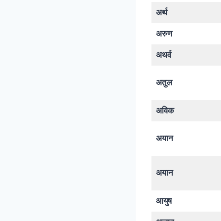
अर्थ
अरुण
अथर्व
अतुल
अविक
अयान
अयान
आयुष