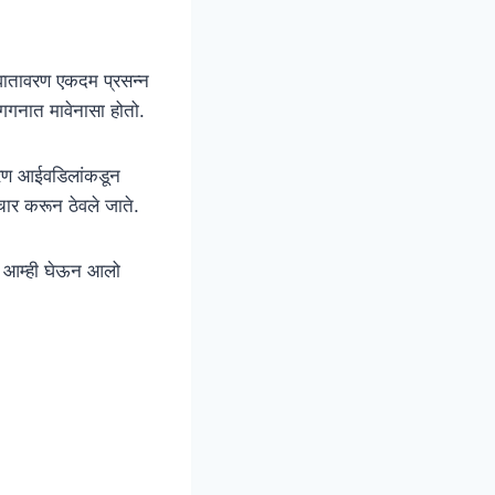
 वातावरण एकदम प्रसन्न
 गगनात मावेनासा होतो.
ारण आईवडिलांकडून
िचार करून ठेवले जाते.
ठी आम्ही घेऊन आलो