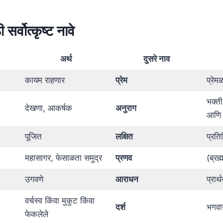
 सर्वोत्कृष्ट नावे
अर्थ
दुसरे नाव
कायम राहणार
प्रेम
प्रेम
भक्त
देखणा, आकर्षक
अनुराग
आणि श
पूजित
लक्षित
प्रति
महासागर, फेसाळता समुद्र
प्रणव
(ब्रह्
उगवणे
आराधन
प्रार
वर्चस्व किंवा मुकुट किंवा
दर्श
भगवान
फेकलेले