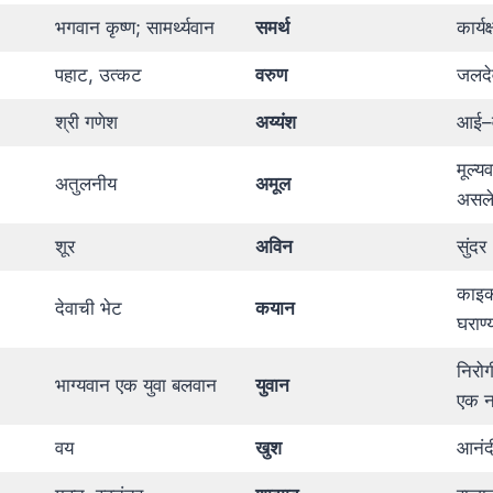
भगवान कृष्ण; सामर्थ्यवान
समर्थ
कार्यक
पहाट, उत्कट
वरुण
जलदे
श्री गणेश
अय्यंश
आई–व
मूल्य
अतुलनीय
अमूल
असले
शूर
अविन
सुंदर
काइक
देवाची भेट
कयान
घराण्
निरो
भाग्यवान एक युवा बलवान
युवान
एक न
वय
खुश
आनंद