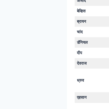
अजाद
बेव्हिस
ब्रायन
चांद
डॅनियल
दीप
देवराज
ध्रुव
एहसान