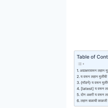
Table of Con
अद्याक्षरावरून लहान मु
य वरून लहान मुलींची 
{मॉडर्न} य वरून मुलीं
[latest] य वरून लहा
दोन अक्षरी य वरून लह
लहान बाळाची काळजी क