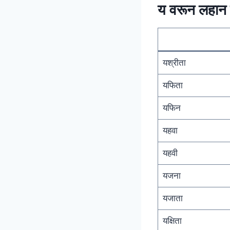
य वरून लहान म
यश्रीता
यफिता
यफिन
यहवा
यहवी
यजना
यजाता
यक्षिता