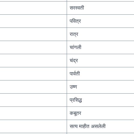
सरस्वती
पवित्र
रात्र
चांगली
चंद्र
पार्वती
उष्ण
प्रसिद्ध
कबूतर
सत्य माहीत असलेली