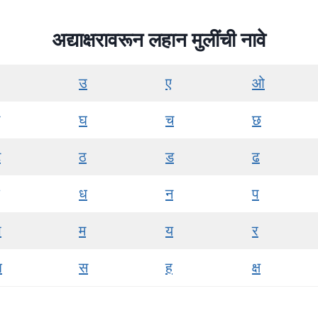
अद्याक्षरावरून लहान मुलींची नावे
उ
ए
ओ
घ
च
छ
ट
ठ
ड
ढ
ध
न
प
भ
म
य
र
श
स
ह
क्ष