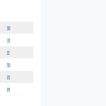
क
ज
त
फ
ल
ज्ञ