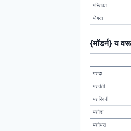
यस्तिका
योगदा
{मॉडर्न} य वरू
यशदा
यशवंती
यशस्विनी
यशोदा
यशोधरा