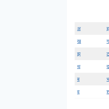
अ
इ
ख
ग
झ
थ
द
ब
व