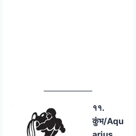
११.
कुंभ/Aqu
arius