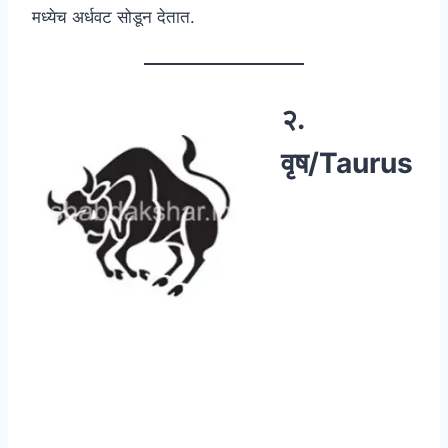
मध्येच अर्धवट सोडून देतात.
२.
वृष/Taurus