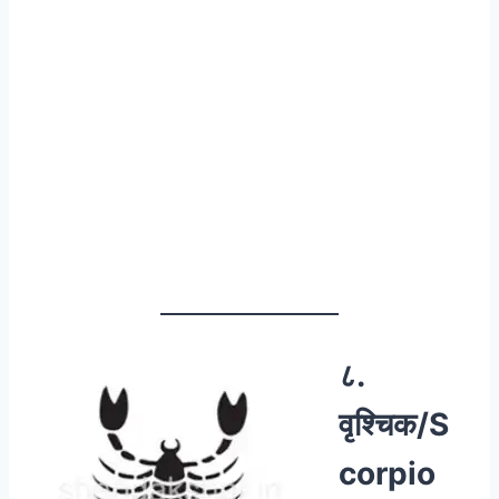
८.
वृश्चिक/S
corpio