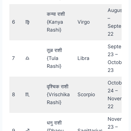
August 2
कन्या राशी
–
6
♍︎
{Kanya
Virgo
Septembe
Rashi}
22
Septembe
तूळ राशी
23 –
7
♎︎
{Tula
Libra
October
Rashi}
23
October
वृश्चिक राशी
24 –
8
♏︎
{Vrischika
Scorpio
Novembe
Rashi}
22
Novembe
धनु राशी
23 –
9
♐︎
{Dhanu
Sagittarius