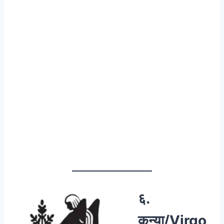
६.
कन्या/Virgo