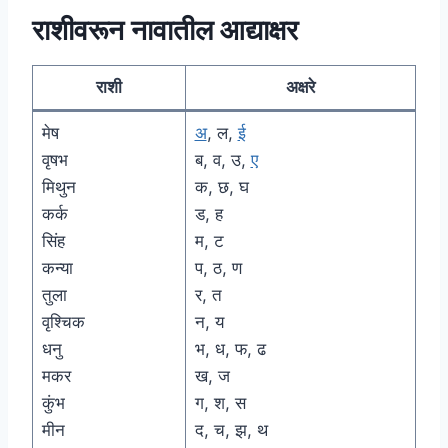
राशीवरून नावातील आद्याक्षर
राशी
अक्षरे
मेष
अ
, ल,
ई
वृषभ
ब, व, उ,
ए
मिथुन
क, छ, घ
कर्क
ड, ह
सिंह
म, ट
कन्या
प, ठ, ण
तुला
र, त
वृश्चिक
न, य
धनु
भ, ध, फ, ढ
मकर
ख, ज
कुंभ
ग, श, स
मीन
द, च, झ, थ