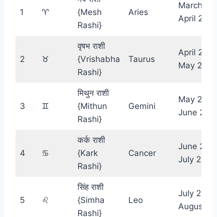
March 21 
1
♈︎
{Mesh
Aries
April 20
Rashi}
वृषभ राशी
April 21 –
2
♉︎
{Vrishabha
Taurus
May 20
Rashi}
मिथुन राशी
May 21 –
3
♊︎
{Mithun
Gemini
June 20
Rashi}
कर्क राशी
June 21 –
4
♋︎
{Kark
Cancer
July 22
Rashi}
सिंह राशी
July 23 –
5
♌︎
{Simha
Leo
August 2
Rashi}