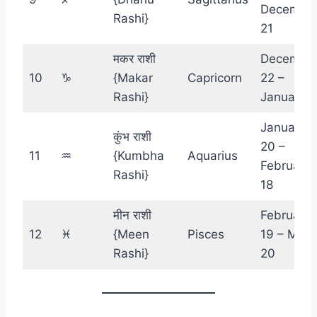
Decembe
Rashi}
21
मकर राशी
Decembe
10
♑︎
{Makar
Capricorn
22 –
Rashi}
January 1
January
कुंभ राशी
20 –
11
♒︎
{Kumbha
Aquarius
February
Rashi}
18
मीन राशी
February
12
♓︎
{Meen
Pisces
19 – Marc
Rashi}
20