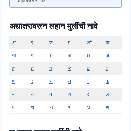
काही मजेशीर गोष्टी
अद्याक्षरावरून लहान मुलींची नावे
अ
इ
उ
ए
ओ
क
ख
ग
घ
च
छ
ज
झ
ट
ठ
ड
ढ
त
थ
द
ध
न
प
फ
ब
भ
म
य
र
ल
व
श
स
ह
क्ष
ज्ञ