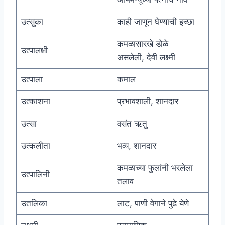
उत्सुका
काही जाणून घेण्याची इच्छा
कमळासारखे डोळे
उत्पालक्षी
असलेली, देवी लक्ष्मी
उत्पाला
कमाल
उत्काशना
प्रभावशाली, शानदार
उत्सा
वसंत ऋतु
उत्कलीता
भव्य, शानदार
कमळाच्या फुलांनी भरलेला
उत्पालिनी
तलाव
उतलिका
लाट, पाणी वेगाने पुढे येणे