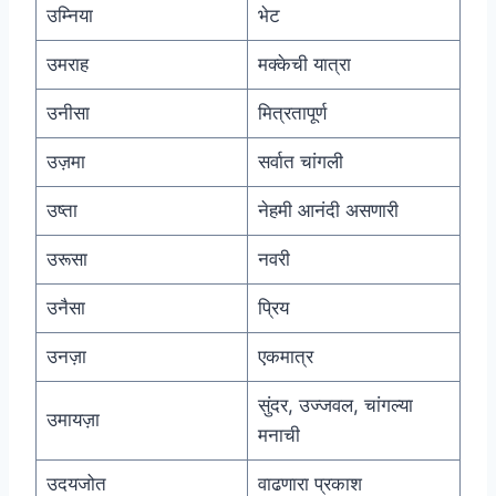
उम्निया
भेट
उमराह
मक्केची यात्रा
उनीसा
मित्रतापूर्ण
उज़मा
सर्वात चांगली
उष्ता
नेहमी आनंदी असणारी
उरूसा
नवरी
उनैसा
प्रिय
उनज़ा
एकमात्र
सुंदर, उज्जवल, चांगल्या
उमायज़ा
मनाची
उदयजोत
वाढणारा प्रकाश