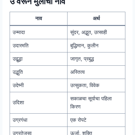
उ वरून मुलींची नावे
नाव
अर्थ
उन्मादा
सुंदर, अद्भुत, उत्साही
उदारमति
बुद्धिमान, कुलीन
उद्बुद्धा
जागृत, प्रबुद्ध
उद्भुति
अस्तित्व
उदेष्नी
उत्सुकता, विवेक
सकाळचा सूर्याचा पहिला
उदिशा
किरण
उग्रगंधा
एक रोपटे
उग्रतेजसा
ऊर्जा, शक्ति