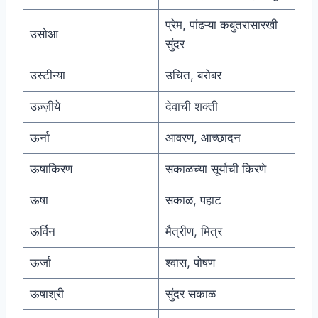
प्रेम, पांढऱ्या कबुतरासारखी
उसोआ
सुंदर
उस्टीन्या
उचित, बरोबर
उज़्ज़ीये
देवाची शक्ती
ऊर्ना
आवरण, आच्छादन
ऊषाकिरण
सकाळच्या सूर्याची किरणे
ऊषा
सकाळ, पहाट
ऊर्विन
मैत्रीण, मित्र
ऊर्जा
श्वास, पोषण
ऊषाश्री
सुंदर सकाळ