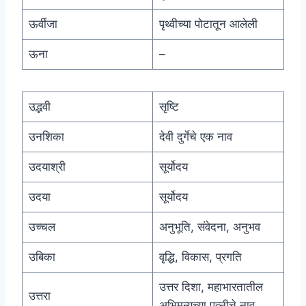
ऊर्वीजा
पृथ्वीच्या पोटातून आलेली
ऊना
–
उद्भवी
सृष्टि
उनशिका
देवी दुर्गेचे एक नाव
उदयाश्री
सूर्योदय
उदया
सूर्योदय
उच्चल
अनुभूति, संवेदना, अनुभव
उबिका
वृद्धि, विकास, प्रगति
उत्तर दिशा, महाभारतातील
उत्तरा
अभिमन्यूच्या पत्नीचे नाव