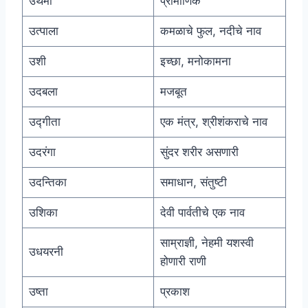
उथमी
प्रामाणिक
उत्पाला
कमळाचे फुल, नदीचे नाव
उशी
इच्छा, मनोकामना
उदबला
मजबूत
उद्गीता
एक मंत्र, श्रीशंकराचे नाव
उदरंगा
सुंदर शरीर असणारी
उदन्तिका
समाधान, संतुष्टी
उशिका
देवी पार्वतीचे एक नाव
साम्राज्ञी, नेहमी यशस्वी
उधयरनी
होणारी राणी
उष्ता
प्रकाश