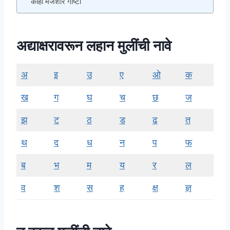
काही मजेशीर गोष्टी
अद्याक्षरावरून लहान मुलींची नावे
अ
इ
उ
ए
ओ
क
ख
ग
घ
च
छ
ज
झ
ट
ठ
ड
ढ
त
थ
द
ध
न
प
फ
ब
भ
म
य
र
ल
व
श
स
ह
क्ष
ज्ञ