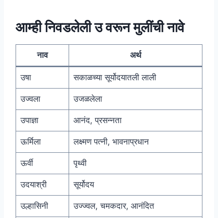
आम्ही निवडलेली उ वरून मुलींची नावे
नाव
अर्थ
उषा
सकाळच्या सूर्योदयातली लाली
उज्वला
उजळलेला
उपाज्ञा
आनंद, प्रसन्नता
ऊर्मिला
लक्ष्मण पत्नी, भावनाप्रधान
ऊर्वी
पृथ्वी
उदयाश्री
सूर्योदय
उल्हासिनी
उज्ज्वल, चमकदार, आनंदित