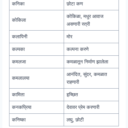
कनिका
छोटा कण
कोकिळा, मधुर आवाज
कोकिला
असणारी स्त्री
कलापिनी
मोर
कल्पका
कल्पना करणे
कमलजा
कमळातून निर्माण झालेला
आनंदित, सुंदर, कमळात
कमलालया
राहणारी
कामिता
इच्छित
कनकप्रिया
देवावर प्रेम करणारी
कनिष्का
लघु, छोटी