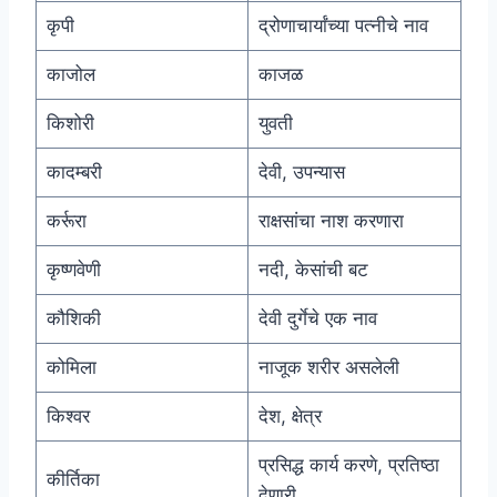
कृपी
द्रोणाचार्यांच्या पत्नीचे नाव
काजोल
काजळ
किशोरी
युवती
कादम्बरी
देवी, उपन्यास
कर्रूरा
राक्षसांचा नाश करणारा
कृष्णवेणी
नदी, केसांची बट
कौशिकी
देवी दुर्गेचे एक नाव
कोमिला
नाजूक शरीर असलेली
किश्वर
देश, क्षेत्र
प्रसिद्ध कार्य करणे, प्रतिष्ठा
कीर्तिका
देणारी