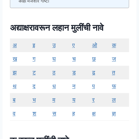
काही मजेशीर गोष्टी
अद्याक्षरावरून लहान मुलींची नावे
अ
इ
उ
ए
ओ
क
ख
ग
घ
च
छ
ज
झ
ट
ठ
ड
ढ
त
थ
द
ध
न
प
फ
ब
भ
म
य
र
ल
व
श
स
ह
क्ष
ज्ञ