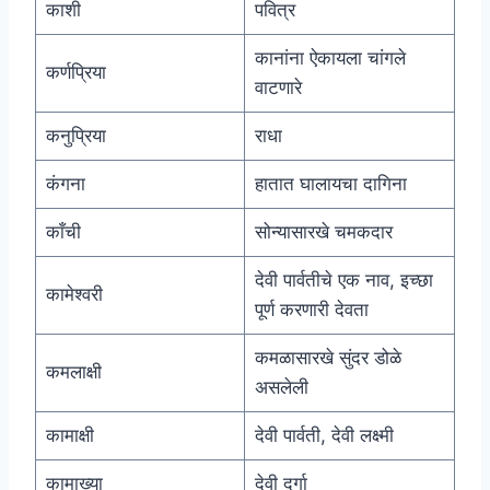
काशी
पवित्र
कानांना ऐकायला चांगले
कर्णप्रिया
वाटणारे
कनुप्रिया
राधा
कंगना
हातात घालायचा दागिना
काँची
सोन्यासारखे चमकदार
देवी पार्वतीचे एक नाव, इच्छा
कामेश्वरी
पूर्ण करणारी देवता
कमळासारखे सुंदर डोळे
कमलाक्षी
असलेली
कामाक्षी
देवी पार्वती, देवी लक्ष्मी
कामाख्या
देवी दुर्गा