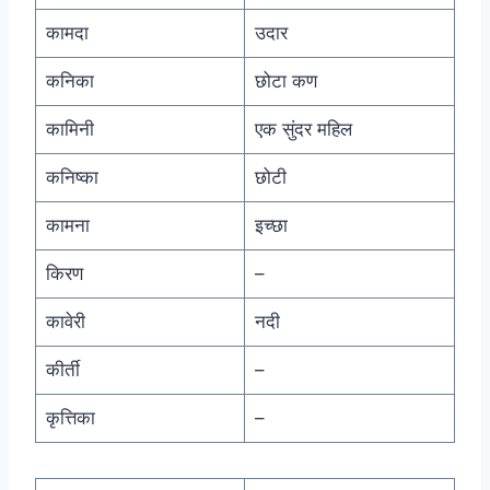
कामदा
उदार
कनिका
छोटा कण
कामिनी
एक सुंदर महिल
कनिष्का
छोटी
कामना
इच्छा
किरण
–
कावेरी
नदी
कीर्ती
–
कृत्तिका
–