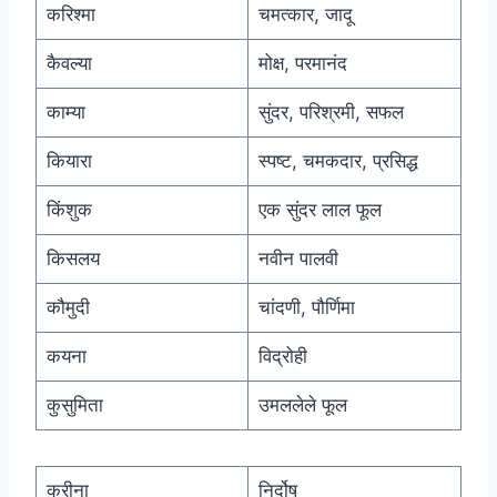
करिश्मा
चमत्कार, जादू
कैवल्या
मोक्ष, परमानंद
काम्या
सुंदर, परिश्रमी, सफल
कियारा
स्पष्ट, चमकदार, प्रसिद्ध
किंशुक
एक सुंदर लाल फूल
किसलय
नवीन पालवी
कौमुदी
चांदणी, पौर्णिमा
कयना
विद्रोही
कुसुमिता
उमललेले फूल
करीना
निर्दोष