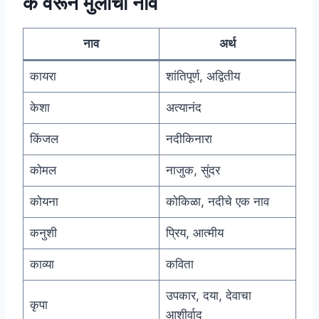
क वरून मुलींची नावे
नाव
अर्थ
कायरा
शांतिपूर्ण, अद्वितीय
केशा
अत्यानंद
किंजल
नदीकिनारा
कोमल
नाजुक, सुंदर
कोयना
कोकिळा, नदीचे एक नाव
कनुशी
प्रिय, आत्मीय
काव्या
कविता
उपकार, दया, देवाचा
कृपा
आशीर्वाद