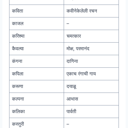
कविता
कवीनेकेलेली रचन
काजल
–
करिश्मा
चमत्कार
कैवल्या
मोक्ष, परमानंद
कंगना
दागिना
कपिला
एकाच रंगाची गाय
करूणा
दयाळू
कल्पना
आभास
कलिका
पार्वती
कस्तुरी
–