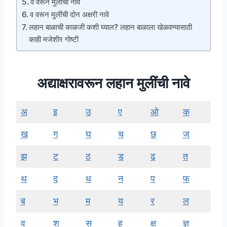
व वरून मुलींची नावे
व वरून मुलींची दोन अक्षरी नावे
लहान बाळाची काळजी कशी घ्याल? लहान बाळाला खेळवण्यासाठी
काही मजेशीर गोष्टी
अद्याक्षरावरून लहान मुलींची नावे
अ
इ
उ
ए
ओ
क
ख
ग
घ
च
छ
ज
झ
ट
ठ
ड
ढ
त
थ
द
ध
न
प
फ
ब
भ
म
य
र
ल
व
श
स
ह
क्ष
ज्ञ