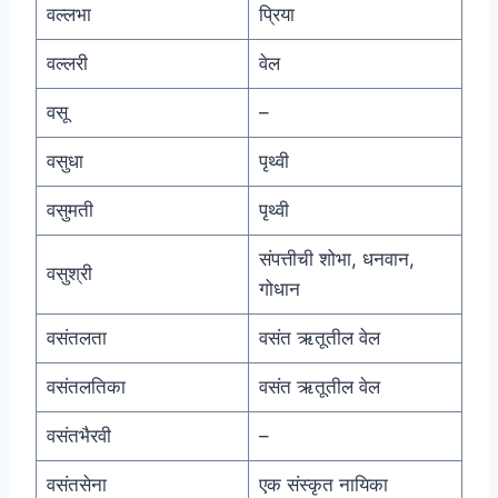
वल्लभा
प्रिया
वल्लरी
वेल
वसू
–
वसुधा
पृथ्वी
वसुमती
पृथ्वी
संपत्तीची शोभा, धनवान,
वसुश्री
गोधान
वसंतलता
वसंत ऋतूतील वेल
वसंतलतिका
वसंत ऋतूतील वेल
वसंतभैरवी
–
वसंतसेना
एक संस्कृत नायिका