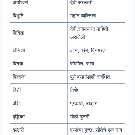
वागीश्वरी
देवी सरस्वती
विभूति
महान व्यक्तित्व
देवी,सगळ्यांना माहिती
विदिता
असलेली
विनिशा
ज्ञान, प्रेम, विनम्रता
विनया
संयमित, सभ्य
विश्वजा
पूर्ण ब्रह्मांडाशी संबंधित
विशी
विशेष
वृत्ति
प्रकृति, व्यव्हार
वृद्धिका
मोठी मुलगी
वल्लरी
फुलांचा गुच्छ, सीतेचे एक नाव