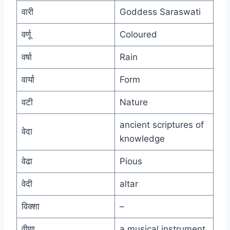
वारी
Goddess Saraswati
वर्णू
Coloured
वर्षा
Rain
वार्या
Form
वटी
Nature
ancient scriptures of
वेदा
knowledge
वेढा
Pious
वेदी
altar
विक्शा
–
वीणा
a musical instrument