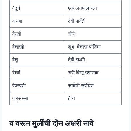
वैदूर्य
एक अनमोल रत्न
वायगा
देवी पार्वती
वैणवी
सोने
वैशाखी
शुभ, वैशाख पौर्णिमा
वैशू
देवी लक्ष्मी
वैश्वी
श्री विष्णू उपासक
वैवस्वती
सूर्याशी संबंधित
वज्रकला
हीरा
व वरून मुलींची दोन अक्षरी नावे