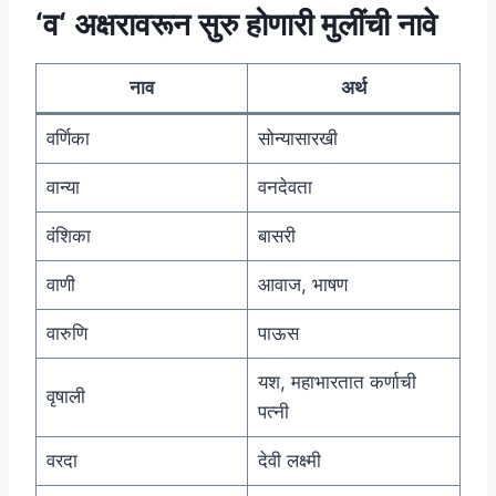
‘व‘ अक्षरावरून सुरु होणारी मुलींची नावे
नाव
अर्थ
वर्णिका
सोन्यासारखी
वान्या
वनदेवता
वंशिका
बासरी
वाणी
आवाज, भाषण
वारुणि
पाऊस
यश, महाभारतात कर्णाची
वृषाली
पत्नी
वरदा
देवी लक्ष्मी