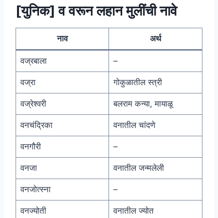
[युनिक] व वरून लहान मुलींची नावे
नाव
अर्थ
वज्रबाला
–
वज्रा
गोकुळातील स्त्री
वज्रेश्वरी
बलराम कन्या, मायाळू
वनचंद्रिका
वनातील चांदणे
वनगौरी
–
वनजा
वनातील जन्मलेली
वनजोत्स्ना
–
वनज्योती
वनातील ज्योत