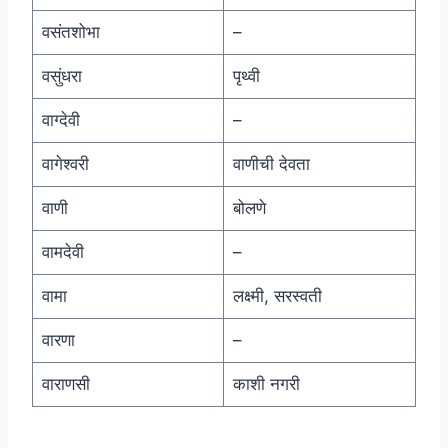
वसंतशोभा
–
वसुंधरा
पृथ्वी
वाग्देवी
–
वागेश्वरी
वाणीची देवता
वाणी
बोलणे
वामदेवी
–
वामा
लक्ष्मी, सरस्वती
वारणा
–
वाराणसी
काशी नगरी