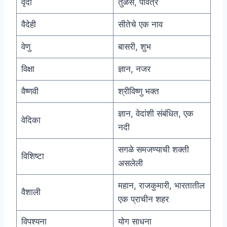
वृंदा
तुळस, पवित्र
वैदेही
सीतेचे एक नाव
वेणु
बासरी, शुभ
विक्षा
ज्ञान, नजर
वैष्णवी
श्रीविष्णु भक्त
ज्ञान, वेदांशी संबंधित, एक
वेदिका
नदी
सगळे समजण्याची शक्ती
विशिष्टा
असलेली
महान, राजकुमारी, भारतातील
वैशाली
एक प्राचीन शहर
विपश्यना
योग साधना