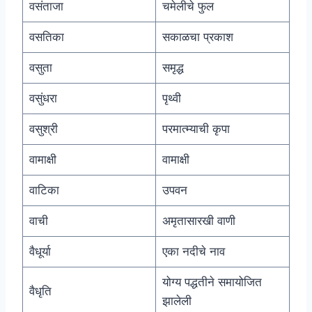
वसंताजा
चमेलीचे फुल
वसतिका
सकाळचा प्रकाश
वसुता
समृद्ध
वसुंधरा
पृथ्वी
वसुश्री
परमात्म्याची कृपा
वामाक्षी
वामाक्षी
वाटिका
उपवन
वाची
अमृतासारखी वाणी
वैधूर्या
एका नदीचे नाव
योग्य पद्धतीने समायोजित
वैधृति
झालेली