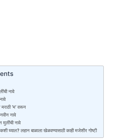
tents
लींची नावे
नावे
वे मराठी ‘म’ वरून
 नवीन नावे
मुलींची नावे
शी घ्याल? लहान बाळाला खेळवण्यासाठी काही मजेशीर गोष्टी