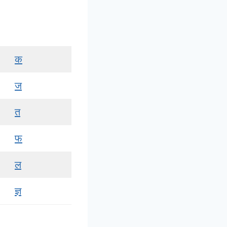
क
ज
त
फ
ल
ज्ञ