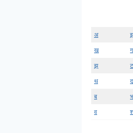
अ
इ
ख
ग
झ
थ
द
ब
व