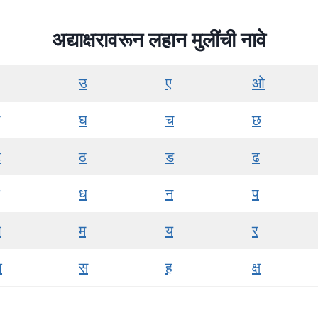
अद्याक्षरावरून लहान मुलींची नावे
उ
ए
ओ
घ
च
छ
ट
ठ
ड
ढ
ध
न
प
भ
म
य
र
श
स
ह
क्ष