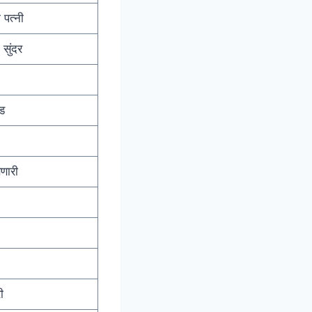
 पत्नी
 सुंदर
ोड
णारी
व
री