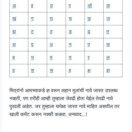
अ
इ
उ
ए
ओ
क
ख
ग
घ
च
छ
ज
झ
ट
ठ
ड
ढ
त
थ
द
ध
न
प
फ
ब
भ
म
य
र
ल
व
श
स
ह
क्ष
ज्ञ
मित्रांनो आमच्याकडे ज्ञ वरून लहान मुलांची नावे जास्त उपलब्ध
नव्हती, पण तरीही आम्ही तुम्हाला जेवढी होता येईल तेवढी नावे
पुरवली आहेत. जर तुम्हाला यापेक्षा जास्त नावे माहित असतील तर
खाली कमेंट करून नक्की कळवा. धन्यवाद…!