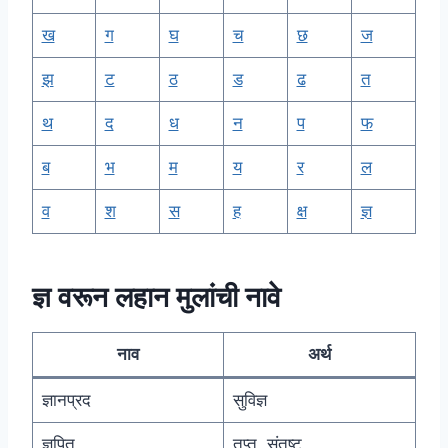
ख
ग
घ
च
छ
ज
झ
ट
ठ
ड
ढ
त
थ
द
ध
न
प
फ
ब
भ
म
य
र
ल
व
श
स
ह
क्ष
ज्ञ
ज्ञ वरून लहान मुलांची नावे
नाव
अर्थ
ज्ञानप्रद
सुविज्ञ
ज्ञपित
तृप्त, संतुष्ट