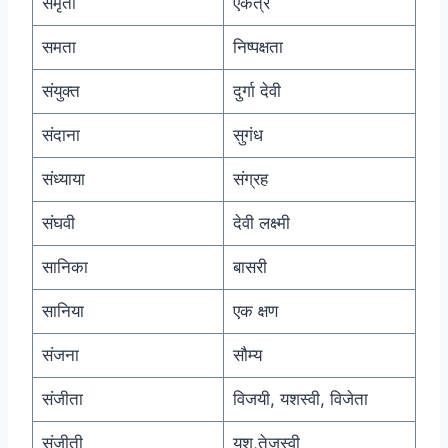
समृती
एकत्र
समता
निष्पक्षता
संयुक्त
दुर्गा देवी
संदाना
सुगंध
संध्याया
संग्रह
संघवी
देवी लक्ष्मी
सानिका
बासरी
सानिया
एक क्षण
संजना
सौम्य
संजीता
विजयी, यशस्वी, विजेता
संजीती
यश,तेजस्वी