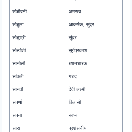
संजीवनी
अमरत्व
संजुला
आकर्षक, सुंदर
संजूश्री
सुंदर
संज्योती
सूर्यप्रकाश
सानोली
ध्यानधारक
सांवली
गडद
सानवी
देवी लक्ष्मी
सपर्णा
विलासी
सपना
स्वप्न
सारा
प्रशंसनीय