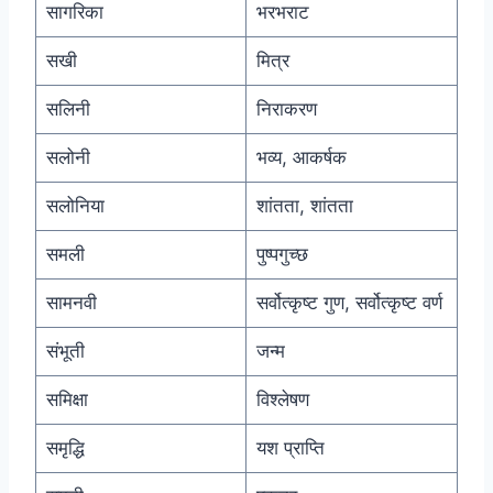
सागरिका
भरभराट
सखी
मित्र
सलिनी
निराकरण
सलोनी
भव्य, आकर्षक
सलोनिया
शांतता, शांतता
समली
पुष्पगुच्छ
सामनवी
सर्वोत्कृष्ट गुण, सर्वोत्कृष्ट वर्ण
संभूती
जन्म
समिक्षा
विश्लेषण
समृद्धि
यश प्राप्ति