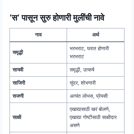
‘स‘ पासून सुरु होणारी मुलींची नावे
नाव
अर्थ
भरभराट, घरात होणारी
समृद्धी
भरभराट
सायवी
समृद्धी, उत्कर्ष
साजिरी
सुंदर, शोभणारी
सजणी
अत्यंत लोभस, प्रेयसी
एखाद्यासाठी खरं बोलणे,
साक्षी
एखाद्या गोष्टीसाठी साक्षीदार
असणे