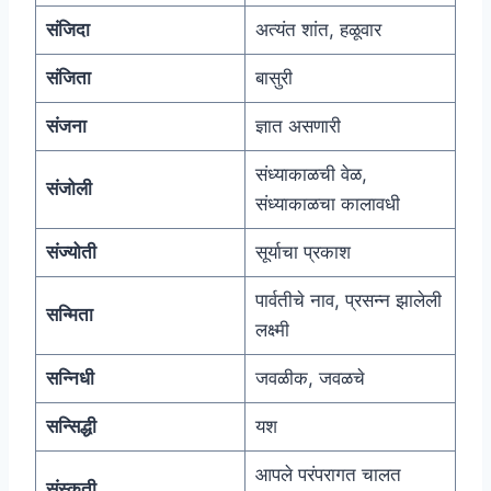
संजिदा
अत्यंत शांत, हळूवार
संजिता
बासुरी
संजना
ज्ञात असणारी
संध्याकाळची वेळ,
संजोली
संध्याकाळचा कालावधी
संज्योती
सूर्याचा प्रकाश
पार्वतीचे नाव, प्रसन्न झालेली
सन्मिता
लक्ष्मी
सन्निधी
जवळीक, जवळचे
सन्सिद्धी
यश
आपले परंपरागत चालत
संस्कृती