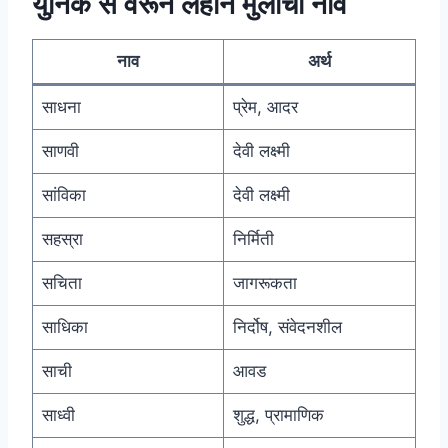
युनिक स वरून लहान मुलींची नावे
नाव
अर्थ
साधना
प्रेम, आदर
साणवी
देवी लक्ष्मी
सांविका
देवी लक्ष्मी
सहस्रा
निर्मिती
सचिता
जागरूकता
साधिका
निर्दोष, संवेदनशील
साची
आवड
साध्वी
शुद्ध, प्रामाणिक