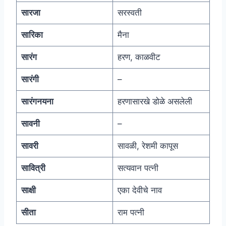
सारजा
सरस्वती
सारिका
मैना
सारंग
हरण, काळवीट
सारंगी
–
सारंगनयना
हरणासारखे डोळे असलेली
सावनी
–
सावरी
सावळी, रेशमी कापूस
सावित्री
सत्यवान पत्नी
साक्षी
एका देवीचे नाव
सीता
राम पत्नी