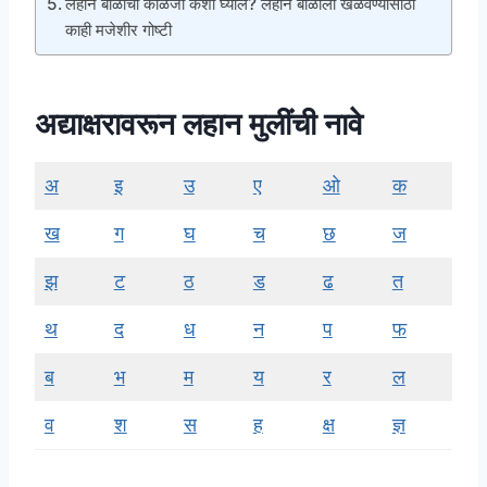
लहान बाळाची काळजी कशी घ्याल? लहान बाळाला खेळवण्यासाठी
काही मजेशीर गोष्टी
अद्याक्षरावरून लहान मुलींची नावे
अ
इ
उ
ए
ओ
क
ख
ग
घ
च
छ
ज
झ
ट
ठ
ड
ढ
त
थ
द
ध
न
प
फ
ब
भ
म
य
र
ल
व
श
स
ह
क्ष
ज्ञ