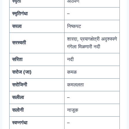
स्मृती
आठवण
स्मृतिगंधा
–
सरला
निष्कपट
शारदा, प्रयागक्षेत्री अदृश्यपणे
सरस्वती
गंगेला मिळणारी नदी
सरिता
नदी
सरोज (जा)
कमळ
सरोजिनी
कमललता
सलीला
–
सलोनी
नाजूक
स्वप्नगंधा
–