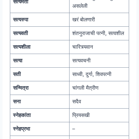
सत्यमती
असलेली
सत्यरुपा
खरं बोलणारी
सत्यवती
शंतनुराजाची पत्नी, सत्वशील
सत्यशीला
चारित्र्यवान
सत्या
सत्यवचनी
सती
साध्वी, दुर्गा, शिवपत्नी
सन्मित्रा
चांगली मैत्रीण
सना
सदैव
स्नेहकांता
प्रियसखी
स्नेहप्रभा
–