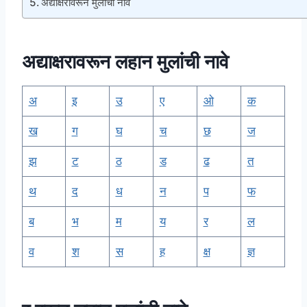
अद्याक्षरावरून मुलांची नावे
अद्याक्षरावरून
लहान
मुलांची नावे
अ
इ
उ
ए
ओ
क
ख
ग
घ
च
छ
ज
झ
ट
ठ
ड
ढ
त
थ
द
ध
न
प
फ
ब
भ
म
य
र
ल
व
श
स
ह
क्ष
ज्ञ