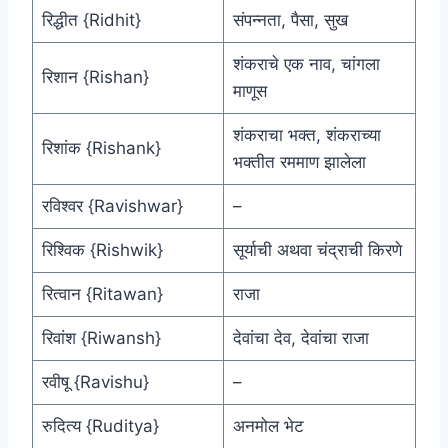
रिद्धीत {Ridhit}
संपन्नता, पैसा, सुख
शंकराचे एक नाव, चांगला
रिशान {Rishan}
माणूस
शंकराचा भक्त, शंकराच्या
रिशांक {Rishank}
भक्तीत रममाण झालेला
रविश्वर {Ravishwar}
–
रिश्विक {Rishwik}
सूर्याची अथवा चंद्राची किरणे
रित्वान {Ritawan}
राजा
रिवांश {Riwansh}
देवांचा देव, देवांचा राजा
रवीषू {Ravishu}
–
रुदित्य {Ruditya}
अनमोल भेट