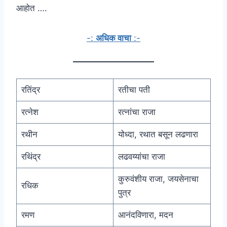
आहोत ….
-:
अधिक वाचा
:-
रतिंद्र
रतीचा पती
रत्नेश
रत्नांचा राजा
रथीन
योध्दा, रथात बसून लढणारा
रथिंद्र
लढवय्यांचा राजा
कुरुवंशीय राजा, जयसेनाचा
रधिक
पुत्र
रमण
आनंदविणारा, मदन