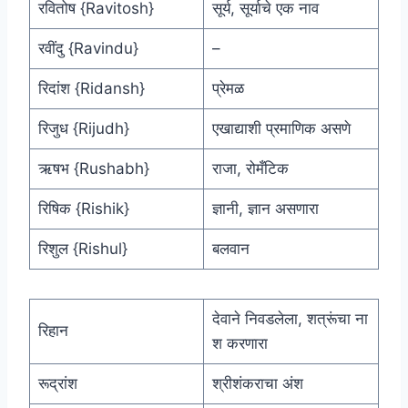
रवितोष {Ravitosh}
सूर्य, सूर्याचे एक नाव
रवींदु {Ravindu}
–
रिदांश {Ridansh}
प्रेमळ
रिजुध {Rijudh}
एखाद्याशी प्रमाणिक असणे
ऋषभ {Rushabh}
राजा, रोमँटिक
रिषिक {Rishik}
ज्ञानी, ज्ञान असणारा
रिशुल {Rishul}
बलवान
देवाने निवडलेला, शत्रूंचा ना
रिहान
श करणारा
रूद्रांश
श्रीशंकराचा अंश