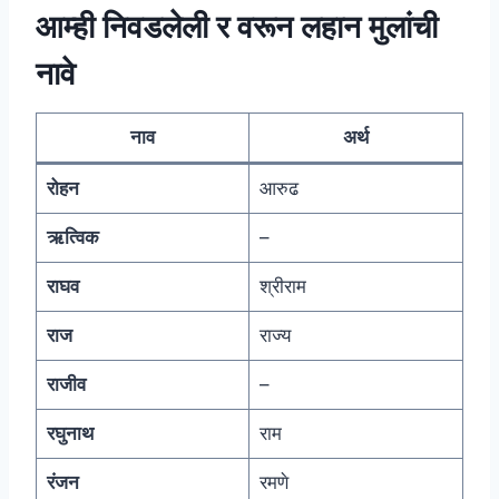
आम्ही निवडलेली र वरून लहान मुलांची
नावे
नाव
अर्थ
रोहन
आरुढ
ऋत्विक
–
राघव
श्रीराम
राज
राज्य
राजीव
–
रघुनाथ
राम
रंजन
रमणे