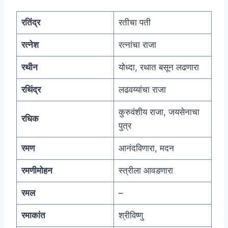
रतिंद्र
रतीचा पती
रत्नेश
रत्नांचा राजा
रथीन
योध्दा, रथात बसून लढणारा
रथिंद्र
लढवय्यांचा राजा
कुरुवंशीय राजा, जयसेनाचा
रधिक
पुत्र
रमण
आनंदविणारा, मदन
रमणीमोहन
स्त्रीला आवडणारा
रमल
–
रमाकांत
श्रीविष्णु