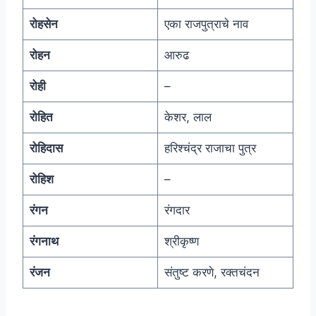
रोहसेन
एका राजपुत्राचे नाव
रोहन
आरुढ
रोही
–
रोहित
केशर, लाल
रोहिदास
हरिश्चंद्र राजाचा पुत्र
रोहिश
–
रंगन
रंगदार
रंगनाथ
श्रीकृष्ण
रंजन
संतुष्ट करणे, रक्तचंदन