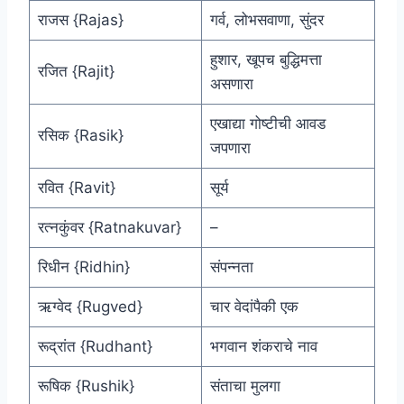
राजस {Rajas}
गर्व, लोभसवाणा, सुंदर
हुशार, खूपच बुद्धिमत्ता
रजित {Rajit}
असणारा
एखाद्या गोष्टीची आवड
रसिक {Rasik}
जपणारा
रवित {Ravit}
सूर्य
रत्नकुंवर {Ratnakuvar}
–
रिधीन {Ridhin}
संपन्नता
ऋग्वेद {Rugved}
चार वेदांपैकी एक
रूद्रांत {Rudhant}
भगवान शंकराचे नाव
रूषिक {Rushik}
संताचा मुलगा