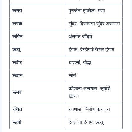
रूणय
पुनर्जन्म झालेला असा
रूपक
सुंदर, दिसायला सुंदर असणारा
रूपिन
अंतर्गत सौंदर्य
ऋतू
हंगाम, वेगवेगळे येणारे हंगाम
रूवीर
धाडसी, योद्धा
रूवान
सोनं
कौशल्य असणारा, सूर्याचे
रूभव
किरण
रचित
रचणारा, निर्माण करणारा
रूत्वी
देवतांचा हंगाम, ऋतू