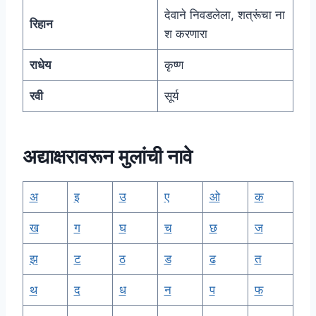
देवाने निवडलेला, शत्रूंचा ना
रिहान
श करणारा
राधेय
कृष्ण
रवी
सूर्य
अद्याक्षरावरून मुलांची नावे
अ
इ
उ
ए
ओ
क
ख
ग
घ
च
छ
ज
झ
ट
ठ
ड
ढ
त
थ
द
ध
न
प
फ