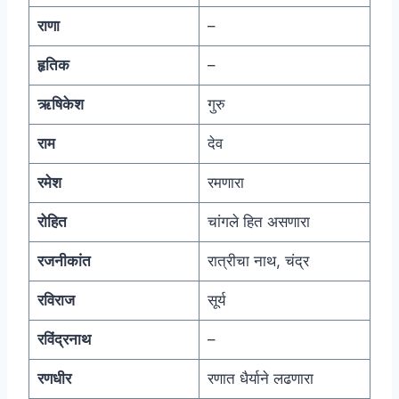
राणा
–
हृतिक
–
ऋषिकेश
गुरु
राम
देव
रमेश
रमणारा
रोहित
चांगले हित असणारा
रजनीकांत
रात्रीचा नाथ, चंद्र
रविराज
सूर्य
रविंद्रनाथ
–
रणधीर
रणात धैर्याने लढणारा