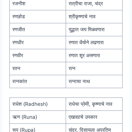
रजनीश
रात्रीचा राजा, चंद्र
रणछोड
श्रीकृष्णाचे नाव
रणजीत
युद्धात जय मिळवणारा
रणधीर
रणात धैर्याने लढणारा
रणवीर
रणात शूर असणारा
रतन
रत्न
रत्नकांत
रत्नाचा नाथ
राधेश {Radhesh}
राधेचा प्रेमी, कृष्णाचे नाव
ऋण {Runa}
एखाद्याचे उपकार
रूप {Rupa}
सुंदर, दिसायला अप्रतिम