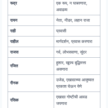
रूद्र
एक रूप, न घाबरणारा,
अवाढव्य
रायन
नेता, नीडर, लहान राजा
राही
प्रवासी
राहील
मार्गदर्शन, प्रवास करणारा
राजस
गर्व, लोभसवाणा, सुंदर
हुशार, खूपच बुद्धिमत्ता
रजित
असणारा
उजेड, एखाद्याच्या आयुष्यात
रौनक
प्रकाश घेऊन येणे
एखाद्या गोष्टीची आवड
रसिक
जपणारा