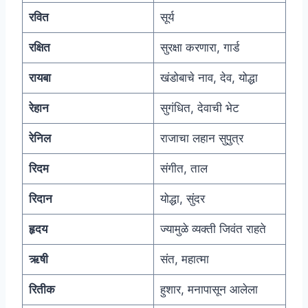
रवित
सूर्य
रक्षित
सुरक्षा करणारा, गार्ड
रायबा
खंडोबाचे नाव, देव, योद्धा
रेहान
सुगंधित, देवाची भेट
रेनिल
राजाचा लहान सुपुत्र
रिदम
संगीत, ताल
रिदान
योद्धा, सुंदर
हृदय
ज्यामुळे व्यक्ती जिवंत राहते
ऋषी
संत, महात्मा
रितीक
हुशार, मनापासून आलेला