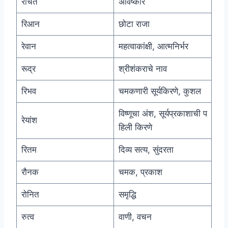
रचित
अविष्कार
रिआन
छोटा राजा
रेवान
महत्वाकांक्षी, आत्मनिर्भर
रूद्र
श्रीशंकराचे नाव
रिभव
चमकणारी सूर्यकिरणे, कुशल
विष्णूचा अंश, सूर्यप्रकाशाची प
रेयांश
हिली किरणे
रितम
दिव्य सत्य, सुंदरता
रौनक
चमक, प्रकाश
रोनित
समृद्धि
रुत्व
वाणी, वचन