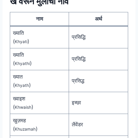
ख वरून मुलींची नावे
नाम
अर्थ
ख्याति
प्रसिद्धि
(
)
Khyati
ख्याति
प्रसिद्धि
(
)
Khyathi
ख्यात
प्रसिद्ध
(
)
Khyath
ख्वाइश
इच्छा
(
)
Khwaish
खुज़मह
लैवेंडर
(
)
Khuzamah