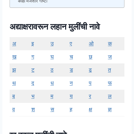
काही मजेशीर गोष्टी
अद्याक्षरावरून लहान मुलींची नावे
अ
इ
उ
ए
ओ
क
ख
ग
घ
च
छ
ज
झ
ट
ठ
ड
ढ
त
थ
द
ध
न
प
फ
ब
भ
म
य
र
ल
व
श
स
ह
क्ष
ज्ञ