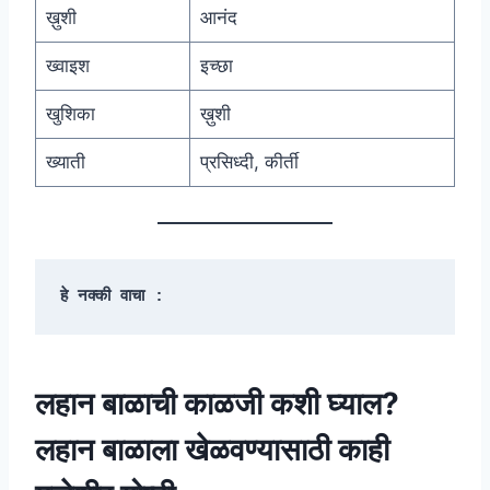
ख़ुशी
आनंद
ख्वाइश
इच्छा
खुशिका
ख़ुशी
ख्याती
प्रसिध्दी, कीर्ती
हे नक्की वाचा :
लहान बाळाची काळजी कशी घ्याल?
लहान बाळाला खेळवण्यासाठी काही