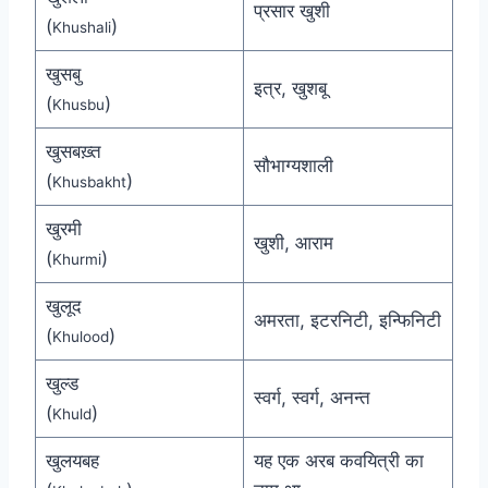
प्रसार खुशी
(
)
Khushali
खुसबु
इत्र, खुशबू
(
)
Khusbu
खुसबख़्त
सौभाग्यशाली
(
)
Khusbakht
खुरमी
खुशी, आराम
(
)
Khurmi
खुलूद
अमरता, इटरनिटी, इन्फिनिटी
(
)
Khulood
खुल्ड
स्वर्ग, स्वर्ग, अनन्त
(
)
Khuld
खुलयबह
यह एक अरब कवयित्री का