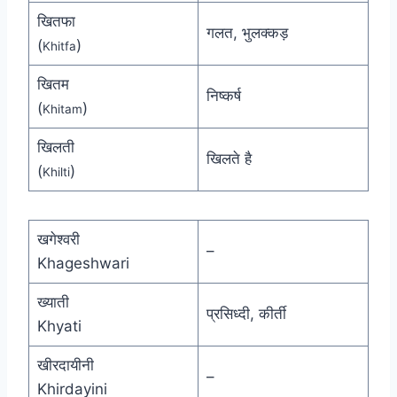
खितफा
गलत, भुलक्कड़
(
)
Khitfa
खितम
निष्कर्ष
(
)
Khitam
खिलती
खिलते है
(
)
Khilti
खगेश्वरी
–
Khageshwari
ख्याती
प्रसिध्दी, कीर्ती
Khyati
खीरदायीनी
–
Khirdayini