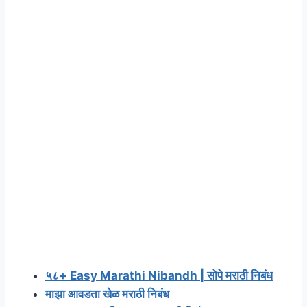
५८+ Easy Marathi Nibandh | सोपे मराठी निबंध
माझा आवडता खेळ मराठी निबंध