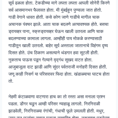
सूर्य ढळला होता. टेकडीच्या मागे लपता लपता आपली सोनेरी किरणे
सर्व आसमानभर फैलावत होता. मी मुंबईहून पुण्याला जात होतो.
गाडी वेगाने धावत होती. कसे कोण जाणे गाडीचे मागील चाक
अचानक पंक्चर झाले. आता चाक बदलणे अत्यावश्यक होते. बसचा
ड्रायव्हर पाना, स्क्रुड्रायव्हर घेऊन खाली उतरला आणि चाक
बदलण्याच्या कामाला लागला. आम्हीही पाय मोकळे करण्यासाठी
गाडीतून खाली उतरलो. बाहेर सूर्य अस्ताला जातानाचे विहंगम दृष्य
दिसत होते. उंच ठिकाण असल्याने थंडगार हवा सुटली होती.
नुकताच पाऊस पडून गेल्याने मृद्गंध सुखद वाटत होता.
आजुबाजूला दाट झाडी आणि सुंदर पर्वतराजी मनोहरी दिसत होती.
जणू काही निसर्ग या परिसरावर फिदा होता. खंडाळ्याचा घाटच होता
तो.
नेहमी कंटाळवाणा वाटणारा हाच का तो रस्ता असा मनाला प्रश्न
पडला. डोंगर चढून आम्ही परिसर न्याहाळू लागलो. निरनिराळी
झाडवेली, निरनिराळ्या रंगांची, गंधाची फूले उमलली होती. मधुर,
उग्र रान फुलांचा सुवास मनाला सुखावित होता. नुकत्याच पडलेल्या