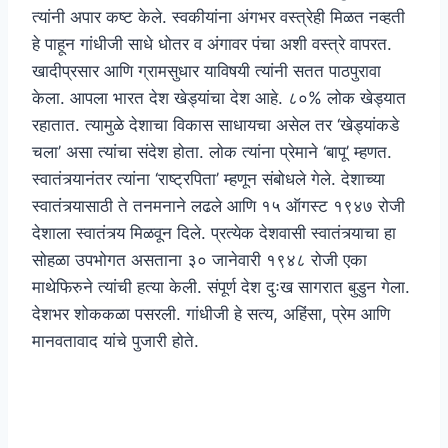
त्यांनी अपार कष्ट केले. स्वकीयांना अंगभर वस्त्रेही मिळत नव्हती
हे पाहून गांधीजी साधे धोतर व अंगावर पंचा अशी वस्त्रे वापरत.
खादीप्रसार आणि ग्रामसुधार याविषयी त्यांनी सतत पाठपुरावा
केला. आपला भारत देश खेड्यांचा देश आहे. ८०% लोक खेड्यात
रहातात. त्यामुळे देशाचा विकास साधायचा असेल तर ‘खेड्यांकडे
चला’ असा त्यांचा संदेश होता. लोक त्यांना प्रेमाने ‘बापू’ म्हणत.
स्वातंत्र्यानंतर त्यांना ‘राष्ट्रपिता’ म्हणून संबोधले गेले. देशाच्या
स्वातंत्र्यासाठी ते तनमनाने लढले आणि १५ ऑगस्ट १९४७ रोजी
देशाला स्वातंत्र्य मिळवून दिले. प्रत्येक देशवासी स्वातंत्र्याचा हा
सोहळा उपभोगत असताना ३० जानेवारी १९४८ रोजी एका
माथेफिरुने त्यांची हत्या केली. संपूर्ण देश दुःख सागरात बुडुन गेला.
देशभर शोककळा पसरली. गांधीजी हे सत्य, अहिंसा, प्रेम आणि
मानवतावाद यांचे पुजारी होते.