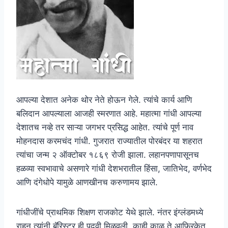
आपल्या देशात अनेक थोर नेते होऊन गेले. त्यांचे कार्य आणि
बलिदान आपल्याला आजही स्मरणात आहे. महात्मा गांधी आपल्या
देशातच नव्हे तर साऱ्या जगभर प्रसिद्ध आहेत. त्यांचे पूर्ण नाव
मोहनदास करमचंद गांधी. गुजरात राज्यातील पोरबंदर या शहरात
त्यांचा जन्म २ ऑक्टोबर १८६९ रोजी झाला. लहानपणापासूनच
हळव्या स्वभावाचे असणारे गांधी देशभरातील हिंसा, जातिभेद, वर्णभेद
आणि दंगेधोपे यामुळे आणखीनच करुणामय झाले.
गांधीजींचे प्राथमिक शिक्षण राजकोट येथे झाले. नंतर इंग्लंडमध्ये
राहून त्यांनी बॅरिस्टर ही पदवी मिळवली. काही काळ ते आफ्रिकेत