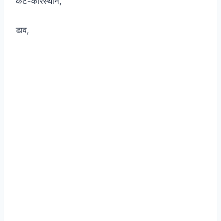
कट-कारस्थान,
डाव,