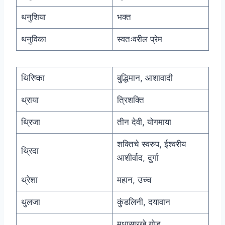
थनुशिया
भक्त
थनुविका
स्वतःवरील प्रेम
थिरिष्का
बुद्धिमान, आशावादी
थ्राया
त्रिशक्ति
थ्रिजा
तीन देवी, योगमाया
शक्तिचे स्वरुप, ईश्वरीय
थ्रिदा
आशीर्वाद, दुर्गा
थ्रेशा
महान, उच्च
थुलजा
कुंडलिनी, दयावान
मधासारखे गोड