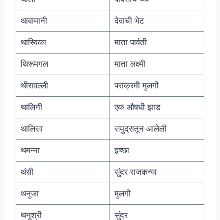
थावामानी
देवाची भेट
थास्विका
माता पार्वती
थिरूमगल
माता लक्ष्मी
थीरावल्ली
पराक्रमी मुलगी
थालिनी
एक औषधी झाड
थालिसा
समुद्रातून आलेली
थमन्ना
इच्छा
थंसी
सुंदर राजकन्या
थनुजा
मुलगी
थनुश्री
सुंदर