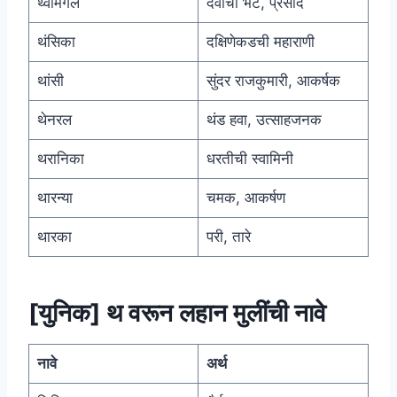
थ्वामगल
देवाची भेट, प्रसाद
थंसिका
दक्षिणेकडची महाराणी
थांसी
सुंदर राजकुमारी, आकर्षक
थेनरल
थंड हवा, उत्साहजनक
थरानिका
धरतीची स्वामिनी
थारन्या
चमक, आकर्षण
थारका
परी, तारे
[
युनिक
]
थ वरून लहान मुलींची नावे
नावे
अर्थ