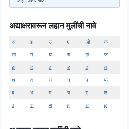
काही मजेशीर गोष्टी
अद्याक्षरावरून लहान मुलींची नावे
अ
इ
उ
ए
ओ
क
ख
ग
घ
च
छ
ज
झ
ट
ठ
ड
ढ
त
थ
द
ध
न
प
फ
ब
भ
म
य
र
ल
व
श
स
ह
क्ष
ज्ञ