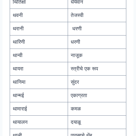
थितिक्षा
धैर्यवान
थवनी
तेजस्वी
थरानी
धरणी
थारिणी
धरणी
थान्वी
नाजूक
थायरा
स्त्रीचे एक रूप
थानिमा
सुंदर
थान्मई
एकाग्रता
थामाराई
कमळ
थायालन
दयाळू
थाली
पावसाचे थेंब