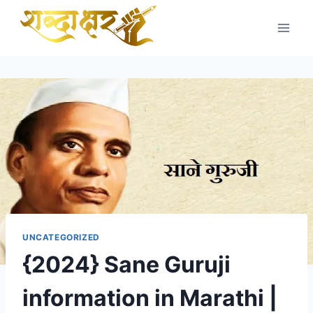
Skip
to
content
UNCATEGORIZED
{2024} Sane Guruji
information in Marathi |