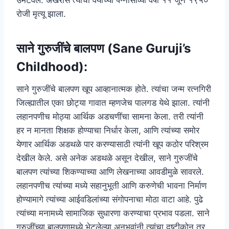
उमटवले. अखेरीस त्यांचा वयाच्या पन्नासाव्या वर्षी ११ जून १९५०
रोजी मृत्यू झाला.
साने गुरुजींचे बालपण (Sane Guruji’s
Childhood):
साने गुरुजींचे बालपण खूप आव्हानात्मक होते. त्यांचा जन्म रत्नगिरी
जिल्ह्यातील एका छोट्या गावात म्हणजेच पालगड येथे झाला. त्यांनी
लहानपणीच मोठ्या आर्थिक अडचणींचा सामना केला. तरी त्यांनी
हर न मानता शिक्षक होण्याचा निर्धार केला, आणि त्यांच्या समोर
येणार आर्थिक अडथळे पार करण्यासाठी त्यांनी खूप कठोर परिश्रम
देखील केले. असे अनेक अडथळे असून देखील, साने गुरुजींचे
बालपण त्यांच्या शिकण्याच्या आणि लेखनाच्या आवडीमुळे सावरले.
लहानपणीच त्यांच्या मध्ये सहानुभूती आणि करुणेची भावना निर्माण
होण्यामागे त्यांच्या आईवडिलांच्या संगोपनाचा मोठा वाटा आहे. पुढे
त्यांच्या मनामध्ये सामाजिक सुधारणा करण्याचा प्रभाव पडला. साने
गुरुजींच्या बालपणामध्ये भेटलेल्या अनुभवांनी त्यांचा दृष्टीकोन तर