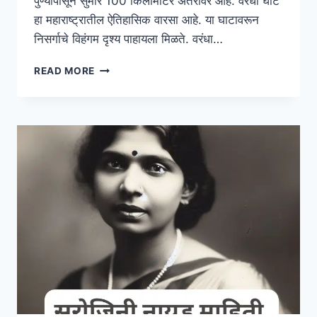
पुण्यापासून सुमारे 100 किलोमीटर अंतरावर आहे. वरंधा घाट
हा महाराष्ट्रातील ऐतिहासिक वारसा आहे. या घाटावरून
निसर्गाचे विहंगम दृश्य पाहायला मिळते. वरंधा…
VARANDHA
READ MORE
GHAT
INFORMATION
IN
MARATHI
|
वरंधा
घाट
माहिती
मराठीत