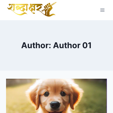
Skip
to
content
Author: Author 01