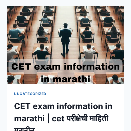
IN
MARATHI
|
संत
जनाबाई
माहिती
मराठीत
UNCATEGORIZED
CET exam information in
marathi | cet परीक्षेची माहिती
मराठीत