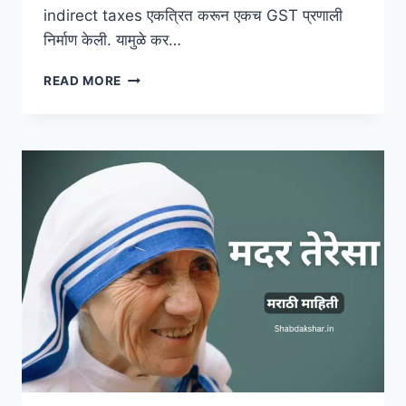
indirect taxes एकत्रित करून एकच GST प्रणाली
निर्माण केली. यामुळे कर…
GST
READ MORE
INFORMATION
IN
MARATHI
|
जीएसटी
माहिती
मराठीत