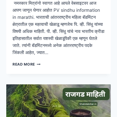
नमस्कार मित्रांनो स्वागत आहे आपले वेबसाइटवर आज
आपण जाणून घेणार आहोत PV sindhu information
in marathi. भारताची आंतरराष्ट्रीय महिला बॅडमिंटन
क्षेत्रातील एक महत्वाची खेळाडू म्हणजेच पि. व्ही. सिंधु यांच्या
विषयी अधिक माहिती. पी. व्ही. सिंधु यांचे नाव भारतीय क्रीडा
इतिहासातील सर्वात यशस्वी खेळाडूंपैकी एक म्हणून घेतले
जाते. त्यांनी बॅडमिंटनमध्ये अनेक आंतरराष्ट्रीय पदके
जिंकली आहेत, ज्यात…
PV
READ MORE
SINDHU
INFORMATION
IN
MARATHI
|
पी.
व्ही.
सिंधू
माहिती