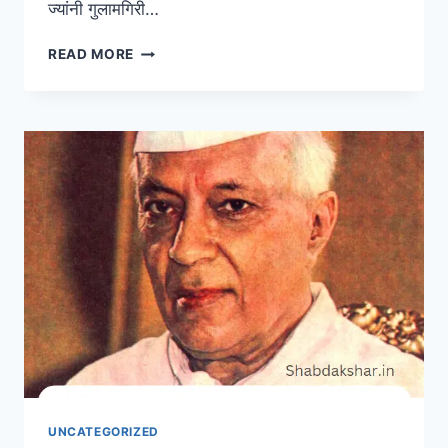
ज्यांनी गुलामगिरी…
सरोजिनी
READ MORE
नायडू
यांची
माहिती
मराठीमध्ये
|
SAROJINI
NAIDU
INFORMATION
IN
MARATHI
UNCATEGORIZED