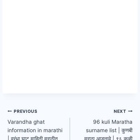
Post
PREVIOUS
NEXT
Varandha ghat
96 kuli Maratha
navigation
information in marathi
surname list | कुणबी
| वरंधा घाट माहिती मराठीत
मराठा आडनावे | ९६ कुळी