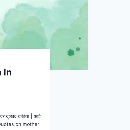
a In
 वर दुःखद कविता | आई
| Quotes on mother