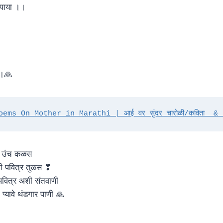
 पाया ।।
।।🙏
ems On Mother in Marathi | आई वर सुंदर चारोळी/कविता  & 
ा उंच कळस
ी पवित्र तुळस ❣
वित्र अशी संतवाणी
प्यावे थंडगार पाणी 🙏