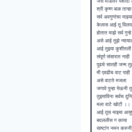
जसे मांडीवर यशोदा
श्री कृष्ण बाळ तान्
सर्व अवगुणांचा माझ्य
केलास आई तू विलय
होतात माझे सर्व गुन्
असे आई तुझे न्याय
आई तुझ्या कुशीतल
संपूर्ण संसारात नाही
पुढचे सातही जन्म तुझ
मी एवढीच वाट पाह
असे वाटते मजला
जगावे पुन्हा येऊनी त
तुझ्याविना सर्वच दुन
मला वाटे खोटी ।।
आई तूच माझ्या आयुष
बदललीस ग काया
साष्टांग नमन करुन