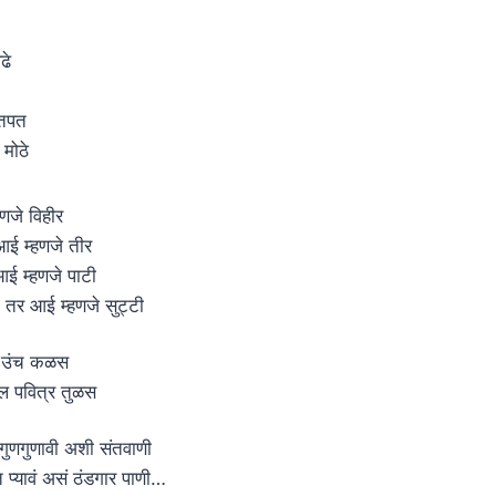
ढे
इतपत
 मोठे
णजे विहीर
ई म्हणजे तीर
ई म्हणजे पाटी
तर आई म्हणजे सुट्टी
ा उंच कळस
ल पवित्र तुळस
ुणगुणावी अशी संतवाणी
 प्यावं असं ठंडगार पाणी…