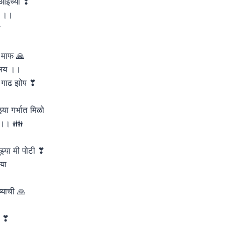
 आईच्या ❣
हा ।।
ा
हे माफ 🙏
ालय ।।
ी गाढ झोप ❣
्या गर्भात मिळो
ी ।। 👪
ुझ्या मी पोटी ❣
िया
्याची 🙏
ी ❣