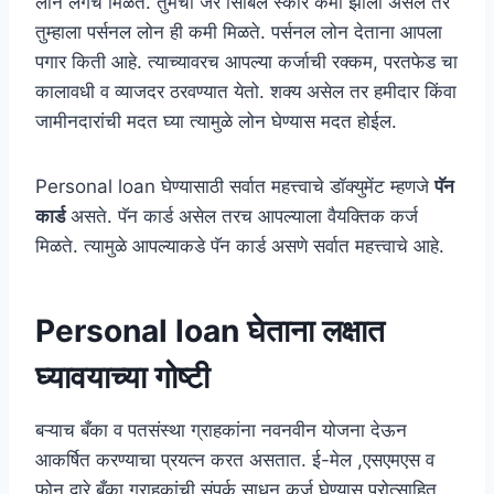
लोन लगेच मिळते. तुमचा जर सिबिल स्कोर कमी झाला असेल तर
तुम्हाला पर्सनल लोन ही कमी मिळते. पर्सनल लोन देताना आपला
पगार किती आहे. त्याच्यावरच आपल्या कर्जाची रक्कम, परतफेड चा
कालावधी व व्याजदर ठरवण्यात येतो. शक्य असेल तर हमीदार किंवा
जामीनदारांची मदत घ्या त्यामुळे लोन घेण्यास मदत होईल.
Personal loan घेण्यासाठी सर्वात महत्त्वाचे डॉक्युमेंट म्हणजे
पॅन
कार्ड
असते. पॅन कार्ड असेल तरच आपल्याला वैयक्तिक कर्ज
मिळते. त्यामुळे आपल्याकडे पॅन कार्ड असणे सर्वात महत्त्वाचे आहे.
Personal loan घेताना लक्षात
घ्यावयाच्या गोष्टी
बऱ्याच बँका व पतसंस्था ग्राहकांना नवनवीन योजना देऊन
आकर्षित करण्याचा प्रयत्न करत असतात. ई-मेल ,एसएमएस व
फोन द्वारे बँका ग्राहकांची संपर्क साधून कर्ज घेण्यास प्रोत्साहित