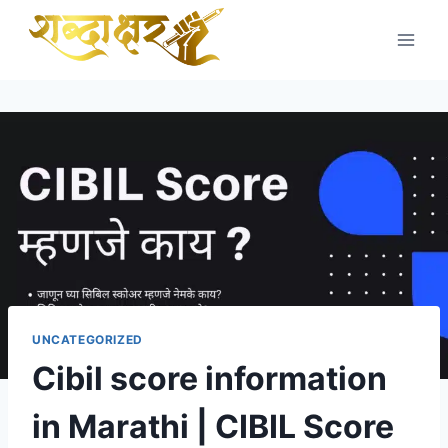
Skip
to
content
UNCATEGORIZED
Cibil score information
in Marathi | CIBIL Score