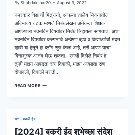
By
Shabdakshar20
August 9, 2022
नमस्कार विद्यार्थी मित्रांनो, आपल्या शालेय जिवनातील
अविभाज्य घटक म्हणजे निबंधलेखन अनेकदा शिक्षक
आपल्याला नवनविन विषयांवर निबंध लिहायला सांगतात. अशा
नवनविन विषयांवर कल्पनांचे अन्वेषण व्हावे व विद्यार्थ्यांची मदत
व्हावी या हेतूने हा ब्लॉग सुरु केला आहे, तरी आपण याचा
विनाशुल्क आनंद घेऊ शकता. खाली दिलेले निबंध हे
तुम्ही माझा आवडता सण दिवाळी, माझा आवडता सण
दीपावली, दिवाळी मराठी…
{2024}
READ MORE
माझा
आवडता
सण
दिवाळी
मराठी
सण
|
बकरी ईद
निबंध
|
[2024] बकरी ईद शुभेच्छा संदेश
ESSAY