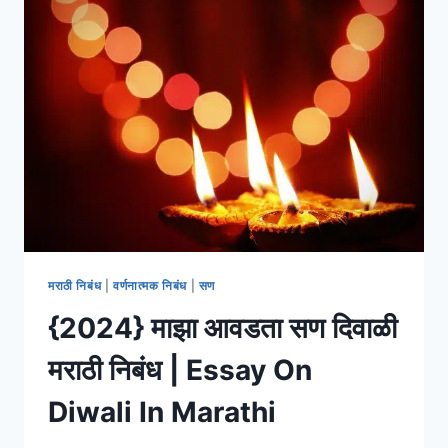
कशी
करावी,
पूजा
पद्धत,
शुभ
मुहूर्त
आणि
आरती
मराठी निबंध
|
वर्णनात्मक निबंध
|
सण
{2024} माझा आवडता सण दिवाळी
मराठी निबंध | Essay On
Diwali In Marathi