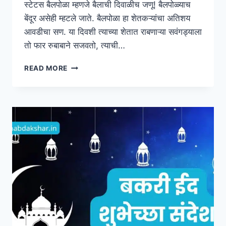
स्टेटस बैलपोळा म्हणजे बैलाची दिवाळीच जणू! बैलपोळ्याच
बेंदूर असेही म्हटले जाते. बैलपोळा हा शेतकऱ्यांचा अतिशय
आवडीचा सण. या दिवशी त्याच्या शेतात राबणाऱ्या सवंगड्याला
तो फार रुबाबाने सजवतो, त्याची…
[2024]
READ MORE
बैलपोळा
शुभेच्छा
संदेश
|
BAIL
POLA
WISHES
IN
MARATHI
|
बेंदूर
शुभेच्छा
संदेश