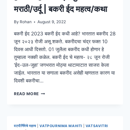
ON
मराठी/उर्दू | बकरी ईद महत्व/कथा
DIWALI
IN
By
Rohan
August 9, 2022
MARATHI
बकरी ईद 2023 बकरी ईद कधी आहे? भारतात बकरीद 28
जून २०२३ रोजी असू शकते. बकरीदचा चंद्र फक्त 10
दिवस आधी दिसतो. 01 जुलैला बकरीद कधी होणार हे
तुम्हाला नक्की कळेल. बकरी ईद चे महत्व- २८ जून रोजी
‘ईद-उल-जुहा’ जगभरात मोठ्या थाटामाटात साजरा केला
जाईल. भारतात या सणाला बकरीद असेही म्हणतात कारण या
दिवशी बकरीचा…
[2024]
READ MORE
बकरी
ईद
शुभेच्छा
संदेश
मराठी/
वटपौर्णिमेचे महत्व
|
VATPOURNIMA MAHITI
|
VATSAVITRI
उर्दू