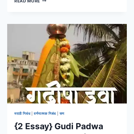
READ MORE
वटपौर्णिमा
व्रत
माहिती,
कथा,
विधी
|
VATPAURNIMA
INFORMATION
IN
MARATHI
मराठी निबंध
|
वर्णनात्मक निबंध
|
सण
{2 Essay} Gudi Padwa