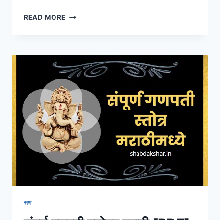
[2024]
READ MORE
बकरी
ईद
शुभेच्छा/
शायरी
।
BAKARI
EID
WISHES
IN
MARATHI
सण