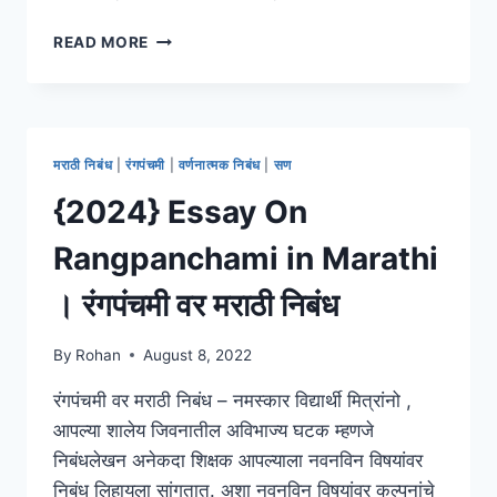
[2
READ MORE
ESSAY]
गणेशोत्सव
मराठी
निबंध
।
मराठी निबंध
|
रंगपंचमी
|
वर्णनात्मक निबंध
|
सण
GANESH
CHATURTHI
{2024} Essay On
ESSAY
IN
Rangpanchami in Marathi
MARATHI
। रंगपंचमी वर मराठी निबंध
By
Rohan
August 8, 2022
रंगपंचमी वर मराठी निबंध – नमस्कार विद्यार्थी मित्रांनो ,
आपल्या शालेय जिवनातील अविभाज्य घटक म्हणजे
निबंधलेखन अनेकदा शिक्षक आपल्याला नवनविन विषयांवर
निबंध लिहायला सांगतात. अशा नवनविन विषयांवर कल्पनांचे