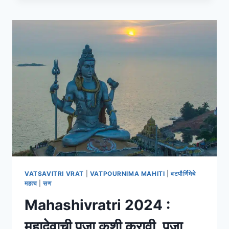
मराठी
[PDF]
।
GANPATI
STOTRA
IN
MARATHI
VATSAVITRI VRAT
|
VATPOURNIMA MAHITI
|
वटपौर्णिमेचे
महत्व
|
सण
Mahashivratri 2024 :
महादेवाची पूजा कशी करावी, पूजा