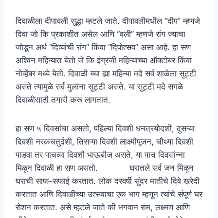
दिवाळीला दीपावली सुद्धा म्हटले जाते. दीपावलीमधील “दीप” म्हणजे
दिवा जो कि प्रकाशीत असेल आणि “वली” म्हणजे रांग ज्याचा
जोडून अर्थ “दिव्यांची रांग” किंवा “दिपोत्सव” असा आहे. हा सण
अश्विन महिन्यात येतो जे कि इंग्रजी महिन्याच्या ऑक्टोबर किंवा
नोव्हेंबर मध्ये येतो. दिवाळी च्या ह्या महिन्या मदे सर्व शाळेला सुट्टी
असते त्यामुळे सर्व मुलांना सुट्टी असते. या सुट्टी मदे सगळे
दिवाळीसाठी तयारी करू लागतात.
हा सण ५ दिवसांचा असतो, पहिल्या दिवशी धनत्रयोदशी, दुसऱ्या
दिवशी नरकचतुर्दशी, तिसऱ्या दिवशी लाक्ष्मीपूजन, चौथ्या दिवशी
पाडवा तर पाचव्या दिवशी भाऊबीज असते, या पाच दिवसांन्ना
मिळून दिवाळी हा सण असतो. घरातले सर्व जन मिळून
घराची साफ-सफाई करतात. लोक दरवर्षी सुंदर मातीचे दिवे खरेदी
करतात आणि दिवाळीच्या उत्सवाचा एक भाग म्हणून त्यांचे संपूर्ण घर
रोशन करतात. असे म्हटले जाते की भगवान राम, लक्ष्मण आणि