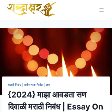
Skip
to
content
मराठी निबंध
|
वर्णनात्मक निबंध
|
सण
{2024} माझा आवडता सण
दिवाळी मराठी निबंध | Essay On