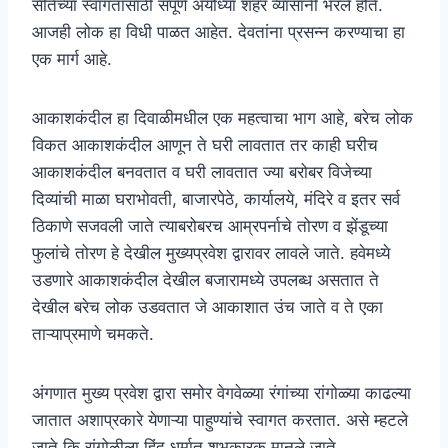
सीतेच्या स्वागतासाठी संपूर्ण अयोध्या शहर व्यासांनी भरले होते.
आजही लोक हा विधी पाळत आहेत. देवतांना प्रसन्न करण्याचा हा
एक मार्ग आहे.
आकाशकंदील हा दिवाळीमधील एक महत्वाचा भाग आहे, बरेच लोक
विकत आकाशकंदील आणून ते घरी लावतात तर काही घरीच
आकाशकंदील बनवतात व घरी लावतात ज्या बरोबर विजेच्या
दिव्यांची माळा घराभोवती, बाजारपेठे, कार्यालये, मंदिरे व इतर सर्व
ठिकाणे सजवली जाते त्याबरोबरच आम्रपर्नाचे तोरण व झेंडूच्या
फुलांचे तोरण हे देखील मुख्यप्रवेश द्वारावर लावले जाते. हवेमध्ये
उडणारे आकाशकंदील देखील बजारामध्ये उपलब्ध असतात ते
देखील बरेच लोक उडवतात जे आकाशात उंच जाते व ते एका
ताऱ्याप्रमाणे चमकते.
अंगणात मुख्य प्रवेश द्वारा समोर वेगवेळ्या रंगांच्या रांगोळ्या काढल्या
जातात अशाप्रकारे येणाऱ्या पाहुण्यांचे स्वागत करतात. असे म्हटले
जाते कि रांगोळीला हिंदू धर्मात शुभकारक मानले जाते.