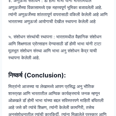
४. अणुऊर्जा संशोधन : डॉ होमी भाभा यांनी भारतामधील
अणुऊर्जेच्या विकासामध्ये एक महत्त्वपूर्ण भूमिका बजावलेली आहे.
त्यांनी अणुऊर्जेच्या शांततापूर्ण वापरासाठी वकिली केलेली आहे आणि
भारताच्या अणुऊर्जा आयोगाची देखील स्थापना केलेली आहे
५. संशोधन संस्थांची स्थापना : भारतामधील वैज्ञानिक संशोधन
आणि शिक्षणाला प्रोत्साहन देण्यासाठी डॉ होमी भाभा यांनी टाटा
मूलभूत संशोधन संस्था आणि भाभा अनु संशोधन केंद्र याची
स्थापना केलेली आहे.
निष्कर्ष (Conclusion):
मित्रांनो आजच्या या लेखामध्ये आपण प्रसिद्ध अनु भौतिक
शास्त्रज्ञ आणि भारतातील आण्विक कार्यक्रमाचे जनक म्हणून
ओळखले डॉ होमी भाभा यांच्या बद्दल सविस्तरपणे माहिती बघितली
आहे जसे की त्यांचे शिक्षण, त्यांनी केलेली कामगिरी, तसेच
अनुसंशोधनातील त्यांची कारकिर्दी, त्यांना मिळालेले पुरस्कार आणि