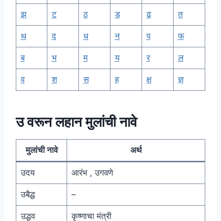
झ
ट
ठ
ड
ढ
त
थ
द
ध
न
प
फ
ब
भ
म
य
र
ल
व
श
स
ह
क्ष
ज्ञ
उ वरून लहान मुलांची नावे
मुलांची नावे
अर्थ
उदय
आरंभ , उगवणे
उबैद्ध
–
उद्धव
कृष्णाचा मंत्री