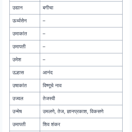
उद्यान
बगीचा
ऊर्ध्वसेन
–
उमाकांत
–
उमापती
–
उमेश
–
उल्हास
आनंद
उषाकांत
विष्णूचे नाव
उज्वल
तेजस्वी
उन्मेष
उमलणे, तेज, ज्ञानप्रकाश, विकसणे
उमापती
शिव शंकर