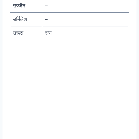
उज्जैन
–
उर्मिलेश
–
उरूस
सण