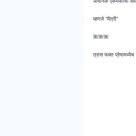
अचानक एकमेकांची सव
म्हणजे “मैत्री”
🌺🌺🌺
त्रास फक्त प्रेमामध्ये