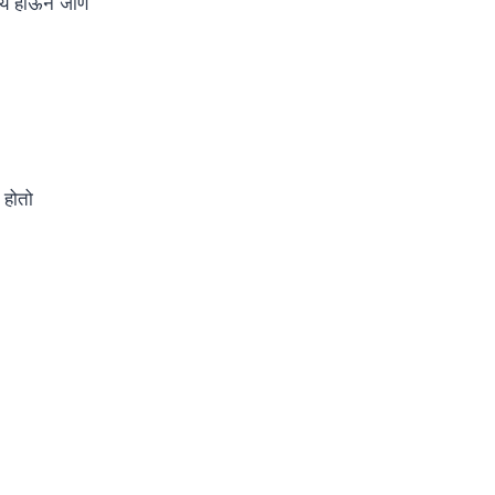
य होऊन जाणं
च होतो