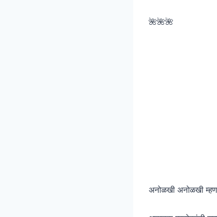
🌺🌺🌺
अनोळखी अनोळखी म्ह