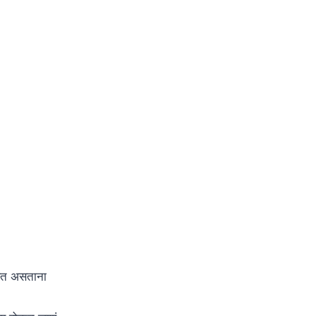
णत असताना