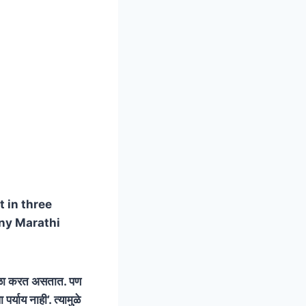
t in three
nny Marathi
ाळा करत असतात. पण
्याय नाही’. त्यामुळे