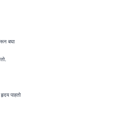
करून बघा
ोतो.
 हृदय पाहतो