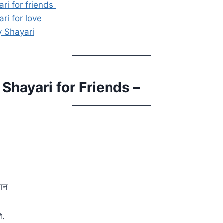
ri for friends
ri for love
y Shayari
 Shayari for Friends –
धान
े.