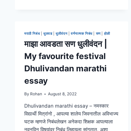
साक्षरतेचे
फायदे
मराठी
निबंध
।
BENEFITS
मराठी निबंध
|
धुलवड
|
धुलीवंदन
|
वर्णनात्मक निबंध
|
सण
|
होळी
OF
माझा आवडता सण धुलीवंदन |
EDUCATION
IN
My favourite festival
MARATHI
ESSAY
Dhulivandan marathi
essay
By
Rohan
August 8, 2022
Dhulivandan marathi essay – नमस्कार
विद्यार्थी मित्रांनो , आपल्या शालेय जिवनातील अविभाज्य
घटक म्हणजे निबंधलेखन अनेकदा शिक्षक आपल्याला
नवनविन विषयांवर निबंध लिहायला सांगतात. अशा