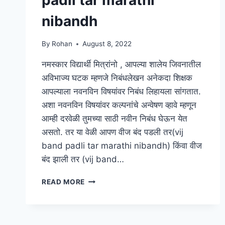
padli tar marathi
nibandh
By
Rohan
August 8, 2022
नमस्कार विद्यार्थी मित्रांनो , आपल्या शालेय जिवनातील
अविभाज्य घटक म्हणजे निबंधलेखन अनेकदा शिक्षक
आपल्याला नवनविन विषयांवर निबंध लिहायला सांगतात.
अशा नवनविन विषयांवर कल्पनांचे अन्वेषण व्हावे म्हणून
आम्ही दरवेळी तुमच्या साठी नवीन निबंध घेऊन येत
असतो. तर या वेळी आपण वीज बंद पडली तर(vij
band padli tar marathi nibandh) किंवा वीज
बंद झाली तर (vij band…
[2
READ MORE
ESSAYS]
वीज
बंद
पडली