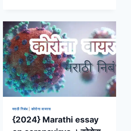
महत्व
मराठी
निबंध
|
TULSI
INFORMATION
IN
MARATHI
मराठी निबंध
|
कोरोना वायरस
{2024} Marathi essay