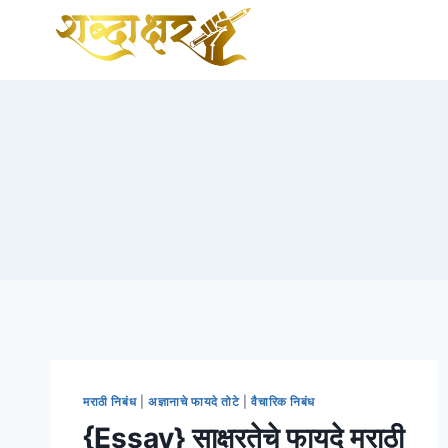
Skip
to
content
मराठी निबंध
|
अज्ञानाचे फायदे तोटे
|
वैचारिक निबंध
{Essay} साक्षरतेचे फायदे मराठी