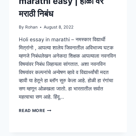
marathi easy | होळी वर
मराठी निबंध
By
Rohan
August 8, 2022
Holi essay in marathi – नमस्कार विद्यार्थी
मित्रांनो , आपल्या शालेय जिवनातील अविभाज्य घटक
म्हणजे निबंधलेखन अनेकदा शिक्षक आपल्याला नवनविन
विषयांवर निबंध लिहायला सांगतात. अशा नवनविन
विषयांवर कल्पनांचे अन्वेषण व्हावे व विद्यार्थ्यांची मदत
व्हावी या हेतूने हा ब्लॉग सुरु केला आहे. होळी हा रंगांचा
सण म्हणून ओळखला जातो. हा भारतातील सर्वात
महत्वाचा सण आहे. हिंदू…
[2024]
READ MORE
HOLI
ESSAY
IN
MARATHI