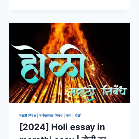
ESSAY
ON
RANGPANCHAMI
IN
MARATHI
।
रंगपंचमी
वर
मराठी
निबंध
मराठी निबंध
|
वर्णनात्मक निबंध
|
सण
|
होळी
[2024] Holi essay in