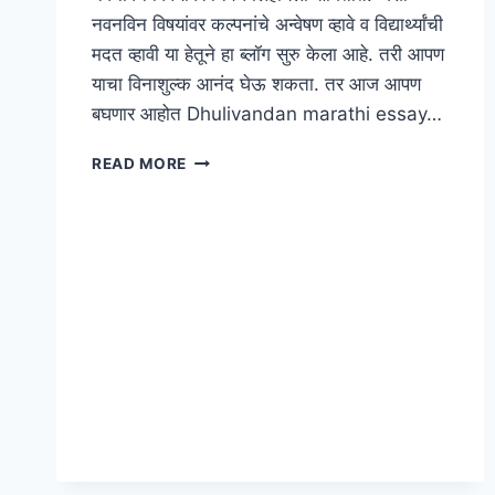
नवनविन विषयांवर कल्पनांचे अन्वेषण व्हावे व विद्यार्थ्यांची
मदत व्हावी या हेतूने हा ब्लॉग सुरु केला आहे. तरी आपण
याचा विनाशुल्क आनंद घेऊ शकता. तर आज आपण
बघणार आहोत Dhulivandan marathi essay…
माझा
READ MORE
आवडता
सण
धुलीवंदन
|
MY
FAVOURITE
FESTIVAL
DHULIVANDAN
MARATHI
ESSAY