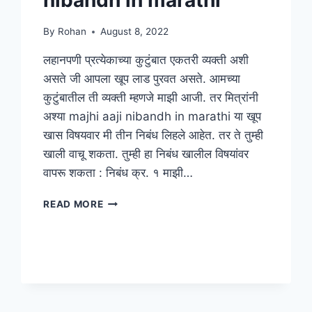
nibandh in marathi
By
Rohan
August 8, 2022
लहानपणी प्रत्येकाच्या कुटुंबात एकतरी व्यक्ती अशी
असते जी आपला खूप लाड पुरवत असते. आमच्या
कुटुंबातील ती व्यक्ती म्हणजे माझी आजी. तर मित्रांनी
अश्या majhi aaji nibandh in marathi या खूप
खास विषयवार मी तीन निबंध लिहले आहेत. तर ते तुम्ही
खाली वाचू शकता. तुम्ही हा निबंध खालील विषयांवर
वापरू शकता : निबंध क्र. १ माझी…
{३
READ MORE
ESSAYS}
माझी
आजी
मराठी
निबंध
|
MAJHI