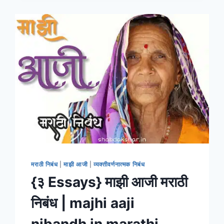
EASY
|
होळी
वर
मराठी
निबंध
मराठी निबंध
|
माझी आजी
|
व्यक्तीवर्णनात्मक निबंध
{३ Essays} माझी आजी मराठी
निबंध | majhi aaji