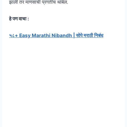
झाली तर माणसाची प्रगतीच थांबेल.
हे पण वाचा :
५८+ Easy Marathi Nibandh | सोपे मराठी निबंध