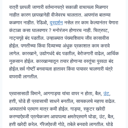
रात्री छापली जाणारी वर्तमानपत्रे सकाळी वाचायला मिळणार
नाहीत कारण छापखानेही वीजेवरच चालतात. आपणांस बातम्या
कळणार नाहीत. रेडिओ,
दूरदर्शन
नसेल तर काम केल्यानंतर येणारा
कंटाळा कसा घालवणार ? मनोरंजन होणारच नाही. चित्रपट,
नाट्यगृहे बंद पडतील. उन्हाळ्यात पंख्याशिवाय जीव कासावीस
होईल. पणतीच्या किंवा दिव्याच्या अंधुक प्रकाशात काम करावे
लागेल. कारखाने, उद्योगधंदे बंद पडतील, बेरोजगारी वाढेल, आर्थिक
नुकसान होईल. कारखान्यातून तयार होणाऱ्या वस्तुंचा पुरवठा बंद
होईल.सर्व गोष्टीं बनवायला हातावर किंवा पायावर चालणारी यंत्रे
वापरावी लागतील.
प्रवासासाठी विमाने, आगगाड्या यांचा वापर न होता, बैल,
उंट
,
हत्ती, घोडे ही प्रवासाची साधने बनतील, सायकलचे महत्त्व वाढेल.
अपघातांचे प्रमाण मात्र कमी होईल. गाड्या, स्कुटर खरेदी
करण्याऐवजी प्रत्येकजण आपापल्या क्षमतेप्रमाणे घोडा, उंट, बैल,
हत्ती खरेदी करेल. गॅरेजऐवजी गोठे, तबेले बनवावे लागतील. घोडे