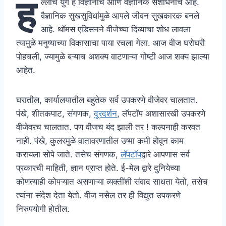
ह
ल्लीचे युग हे विज्ञानाचे आणि वैज्ञानिक संशोधनाचे आहे.
वैज्ञानिक सुखसुविधांमुळे आपले जीवन सुखकारक बनले
आहे. थॉमस एडिसनने वीजेच्या दिव्याचा शोध लावला
त्यामुळे मनुष्याच्या विकासाचा पाया रचला गेला. आज वीज घरोघरी
पोहचली, ज्यामुळे बऱ्याच अशक्य वाटणाऱ्या गोष्टी आज शक्य झाल्या
आहेत.
घरातील, कार्यालयातील बहुतेक सर्व उपकरणे वीजेवर चालतात.
पंखे, शीतकपाट, संगणक,
दूरदर्शन
, लॅपटॉप अशासारखी उपकरणे
वीजेवरच चालतात. पण वीजच बंद झाली तर ! कल्पनाही करवत
नाही. पंखे, कुलरमुळे वातावरणातील उष्मा कमी होवून काम
करायला सोपे जाते. तसेच संगणक,
लॅपटॉप
द्वारे आपणास सर्व
प्रकारची माहिती, ज्ञान प्राप्त होते. ई-मेल द्वारे दुनियेच्या
कोणत्याही कोपऱ्यात असणाऱ्या व्यक्तींशी संवाद साधता येतो, तसेच
त्यांना संदेश देता येतो. वीज नसेल तर ही विद्युत उपकरणे
निरुपयोगी होतील.