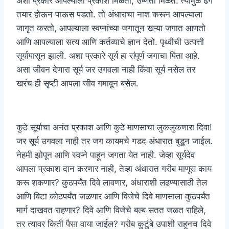
अशा प्रकारे आपल्याला प्रकाश मिळतो, उष्णता मिळते. त्यामुळे ढग
तयार होऊन पाऊस पडतो. तो अंधाराचा नाश करून आपल्याला
जागृत करतो, आपल्याला स्वप्नांच्या जगातून खऱ्या जगात आणतो
आणि आपल्याला सत्य आणि कर्तव्याचे ज्ञान देतो. पृथ्वीची उत्पत्ती
सूर्यापासून झाली. अशा प्रकारे सूर्य हा संपूर्ण जगाचा पिता आहे.
असा जीवन देणारा सूर्य जर उगवला नाही किंवा सूर्य नसेल तर
खरंच ही सृष्टी आपला जीव गमावून बसेल.
कुठे सूर्याचा अनंत प्रकाश आणि कुठे माणसाचा लुकलुकणारा दिवा!
जर सूर्य उगवला नाही तर जग कायमचे गडद अंधारात बुडून जाईल.
नेहमी झोपून आणि स्वप्ने पाहून जगता येत नाही. जेव्हा सूर्यदेव
आपला प्रकाश दान करणार नाही, तेव्हा अंधारात गरीब माणूस काय
करू शकणार? कुठपर्यंत दिवे लावणार, अंधाराशी लढण्यासाठी तेल
आणि विटा कोठपर्यंत जळणार आणि विजेचे दिवे माणसाला कुठपर्यंत
मार्ग दाखवत राहणार? दिवे आणि विजेचे बल्ब सतत जळत राहिले,
तर त्यावर किती पैसा वाया जाईल? गरीब कुटुंबे उपाशी राहूनच दिवे