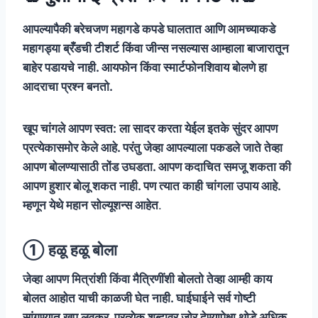
आपल्यापैकी बरेचजण महागडे कपडे घालतात आणि आमच्याकडे
महागड्या ब्रँडची टीशर्ट किंवा जीन्स नसल्यास आम्हाला बाजारातून
बाहेर पडायचे नाही. आयफोन किंवा स्मार्टफोनशिवाय बोलणे हा
आदराचा प्रश्न बनतो.
खूप चांगले आपण स्वत: ला सादर करता येईल इतके सुंदर आपण
प्रत्येकासमोर केले आहे. परंतु जेव्हा आपल्याला पकडले जाते तेव्हा
आपण बोलण्यासाठी तोंड उघडता. आपण कदाचित समजू शकता की
आपण हुशार बोलू शकत नाही. पण त्यात काही चांगला उपाय आहे.
म्हणून येथे महान सोल्यूशन्स आहेत
.
① हळू हळू बोला
जेव्हा आपण मित्रांशी किंवा मैत्रिणींशी बोलतो तेव्हा आम्ही काय
बोलत आहोत याची काळजी घेत नाही. घाईघाईने सर्व गोष्टी
सांगण्यात खूप लवकर. प्रत्येक शब्दावर जोर देण्यापेक्षा थोडे अधिक