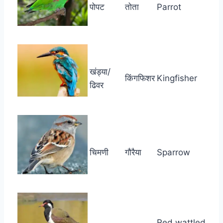
पोपट
तोता
Parrot
खंड्या/
किंगफिशर
Kingfisher
ढिवर
चिमणी
गौरैया
Sparrow
Red wattled