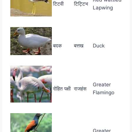
टिटवी
टिट्टिभ
Lapwing
बदक
बत्तख
Duck
Greater
रोहित पक्षी
राजहंस
Flamingo
Greater