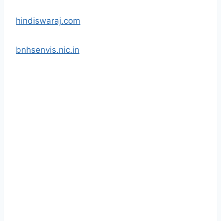
hindiswaraj.com
bnhsenvis.nic.in