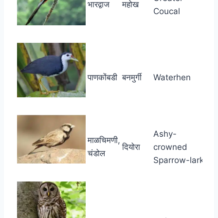
भारद्वाज
महोख
Coucal
पाणकोंबडी
बनमुर्गी
Waterhen
Ashy-
माळचिमणी,
दियोरा
crowned
चंडोल
Sparrow-lark