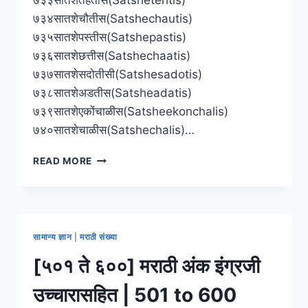
७३४सातशेचौतीस(Satshechautis)
७३५सातशेपस्तीस(Satshepastis)
७३६सातशेछत्तीस(Satshechaatis)
७३७सातशेसदोतीसी(Satshesadotis)
७३८सातशेअडतीस(Satsheadatis)
७३९सातशेएकोंचाळीस(Satsheekonchalis)
७४०सातशेचाळीस(Satshechalis)…
[७०१
READ MORE
ते
८००]
मराठी
अंक
इंग्रजी
सामान्य ज्ञान
|
मराठी संख्या
उच्चारासहित
|
[५०१ ते ६००] मराठी अंक इंग्रजी
701
TO
उच्चारासहित | 501 to 600
800