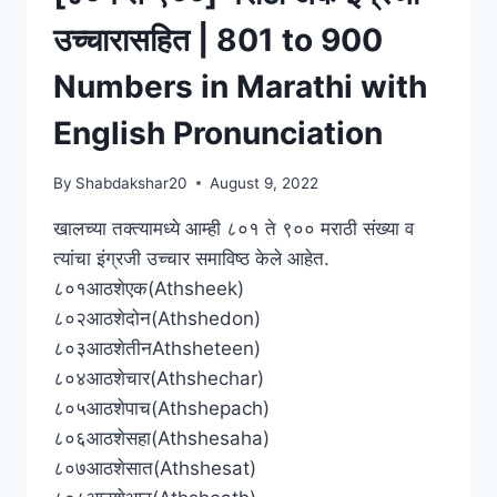
50
TABLES
उच्चारासहित | 801 to 900
IN
MARATHI
Numbers in Marathi with
WITH
PRONUNCIATION
English Pronunciation
By
Shabdakshar20
August 9, 2022
खालच्या तक्त्यामध्ये आम्ही ८०१ ते ९०० मराठी संख्या व
त्यांचा इंग्रजी उच्चार समाविष्ठ केले आहेत.
८०१आठशेएक(Athsheek)
८०२आठशेदोन(Athshedon)
८०३आठशेतीनAthsheteen)
८०४आठशेचार(Athshechar)
८०५आठशेपाच(Athshepach)
८०६आठशेसहा(Athshesaha)
८०७आठशेसात(Athshesat)