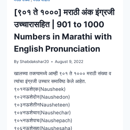
उच्चारासहित
|
[९०१ ते १०००] मराठी अंक इंग्रजी
601
TO
उच्चारासहित | 901 to 1000
700
NUMBERS
Numbers in Marathi with
IN
MARATHI
English Pronunciation
WITH
ENGLISH
By
Shabdakshar20
August 9, 2022
PRONUNCIATION
खालच्या तक्त्यामध्ये आम्ही ९०१ ते १००० मराठी संख्या व
त्यांचा इंग्रजी उच्चार समाविष्ठ केले आहेत.
९०१नऊशेएक(Nausheek)
९०२नऊशेदोन(Naushedon)
९०३नऊशेतीनNausheteen)
९०४नऊशेचार(Naushechar)
९०५नऊशेपाच(Naushepach)
९०६नऊशेसहा(Naushesaha)