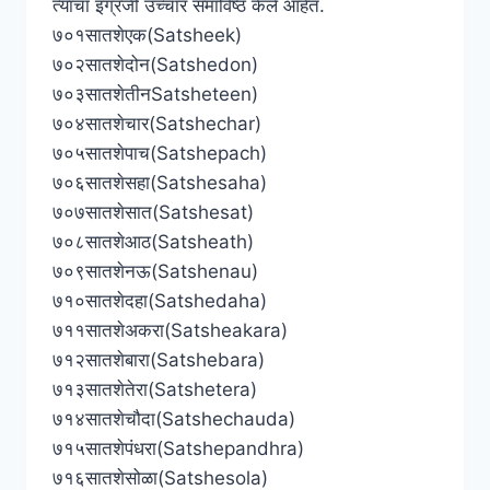
त्यांचा इंग्रजी उच्चार समाविष्ठ केले आहेत.
७०१सातशेएक(Satsheek)
७०२सातशेदोन(Satshedon)
७०३सातशेतीनSatsheteen)
७०४सातशेचार(Satshechar)
७०५सातशेपाच(Satshepach)
७०६सातशेसहा(Satshesaha)
७०७सातशेसात(Satshesat)
७०८सातशेआठ(Satsheath)
७०९सातशेनऊ(Satshenau)
७१०सातशेदहा(Satshedaha)
७११सातशेअकरा(Satsheakara)
७१२सातशेबारा(Satshebara)
७१३सातशेतेरा(Satshetera)
७१४सातशेचौदा(Satshechauda)
७१५सातशेपंधरा(Satshepandhra)
७१६सातशेसोळा(Satshesola)