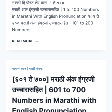
नक्की हि पोस्ट शेर करा. १ ते १००
मराठी अंक इंग्रजी उच्चारासहित | 1 to 100 Numbers
in Marathi With English Pronunciation १०१ ते
२०० मराठी अंक इंग्रजी उच्चारासहित | 101 to 200
Numbers…
[१
READ MORE
ते
१०००]
मराठी
अंक
इंग्रजी
सामान्य ज्ञान
|
मराठी संख्या
उच्चारासहित
|
[६०१ ते ७००] मराठी अंक इंग्रजी
1
TO
उच्चारासहित | 601 to 700
1000
NUMBERS
Numbers in Marathi with
IN
MARATHI
English Pronunciation