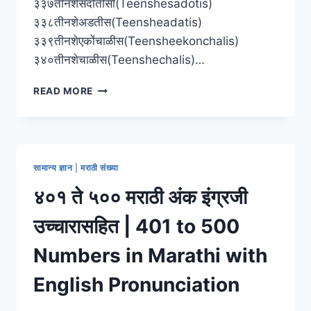
३३७तीनशेसदोतीसी(Teenshesadotis)
३३८तीनशेअडतीस(Teensheadatis)
३३९तीनशेएकोंचाळीस(Teensheekonchalis)
३४०तीनशेचाळीस(Teenshechalis)…
[३०१
READ MORE
ते
४००]
मराठी
अंक
इंग्रजी
सामान्य ज्ञान
|
मराठी संख्या
उच्चारासहित
|
४०१ ते ५०० मराठी अंक इंग्रजी
301
TO
उच्चारासहित | 401 to 500
400
NUMBERS
Numbers in Marathi with
IN
MARATHI
English Pronunciation
WITH
ENGLISH