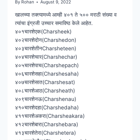
By
Rohan
August 9, 2022
PRONUNCIATION
खालच्या तक्त्यामध्ये आम्ही ४०१ ते ५०० मराठी संख्या व
त्यांचा इंग्रजी उच्चार समाविष्ठ केले आहेत.
४०१चारशेएक(Charsheek)
४०२चारशेदोन(Charshedon)
४०३चारशेतीनCharsheteen)
४०४चारशेचार(Charshechar)
४०५चारशेपाच(Charshepach)
४०६चारशेसहा(Charshesaha)
४०७चारशेसात(Charshesat)
४०८चारशेआठ(Charsheath)
४०९चारशेनऊ(Charshenau)
४१०चारशेदहा(Charshedaha)
४११चारशेअकरा(Charsheakara)
४१२चारशेबारा(Charshebara)
४१३चारशेतेरा(Charshetera)