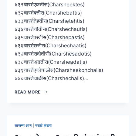
४३१चारशेएकतीस(Charsheektes)
४३२चारशेबत्तीस(Charshebattis)
४३३चारशेतेहतीस(Charshetehtis)
४३४चारशेचौतीस(Charshechautis)
४३५चारशेपस्तीस(Charshepastis)
४३६चारशेछत्तीस(Charshechaatis)
४३७चारशेसदोतीसी(Charshesadotis)
४३८चारशेअडतीस(Charsheadatis)
४३९चारशेएकोंचाळीस(Charsheekonchalis)
४४०चारशेचाळीस(Charshechalis)…
४०१
READ MORE
ते
५००
मराठी
अंक
इंग्रजी
सामान्य ज्ञान
|
मराठी संख्या
उच्चारासहित
|