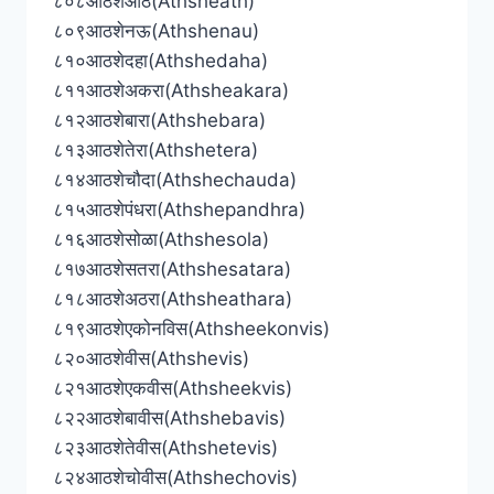
८०८आठशेआठ(Athsheath)
८०९आठशेनऊ(Athshenau)
८१०आठशेदहा(Athshedaha)
८११आठशेअकरा(Athsheakara)
८१२आठशेबारा(Athshebara)
८१३आठशेतेरा(Athshetera)
८१४आठशेचौदा(Athshechauda)
८१५आठशेपंधरा(Athshepandhra)
८१६आठशेसोळा(Athshesola)
८१७आठशेसतरा(Athshesatara)
८१८आठशेअठरा(Athsheathara)
८१९आठशेएकोनविस(Athsheekonvis)
८२०आठशेवीस(Athshevis)
८२१आठशेएकवीस(Athsheekvis)
८२२आठशेबावीस(Athshebavis)
८२३आठशेतेवीस(Athshetevis)
८२४आठशेचोवीस(Athshechovis)