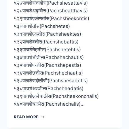
५२७पाचशेसत्तावीस(Pachshesattavis)
५२८पाचशेअठ्ठावीस(Pachsheatthavis)
५२९पाचशेएकोणतीस(Pachsheekontis)
५३०पाचशेतीस(Pachshetes)
५३१पाचशेएकतीस(Pachsheektes)
५३२पाचशेबत्तीस(Pachshebattis)
५३३पाचशेतेहतीस(Pachshetehtis)
५३४पाचशेचौतीस(Pachshechautis)
५३५पाचशेपस्तीस(Pachshepastis)
५३६पाचशेछत्तीस(Pachshechaatis)
५३७पाचशेसदोतीसी(Pachshesadotis)
५३८पाचशेअडतीस(Pachsheadatis)
५३९पाचशेएकोंचाळीस(Pachsheekonchalis)
५४०पाचशेचाळीस(Pachshechalis)…
[५०१
READ MORE
ते
६००]