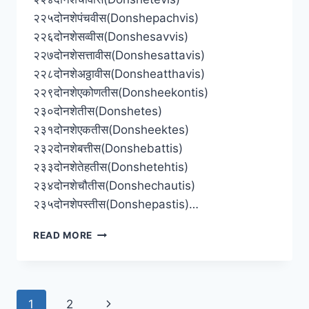
२२५दोनशेपंचवीस(Donshepachvis)
२२६दोनशेसव्वीस(Donshesavvis)
२२७दोनशेसत्तावीस(Donshesattavis)
२२८दोनशेअठ्ठावीस(Donsheatthavis)
२२९दोनशेएकोणतीस(Donsheekontis)
२३०दोनशेतीस(Donshetes)
२३१दोनशेएकतीस(Donsheektes)
२३२दोनशेबत्तीस(Donshebattis)
२३३दोनशेतेहतीस(Donshetehtis)
२३४दोनशेचौतीस(Donshechautis)
२३५दोनशेपस्तीस(Donshepastis)…
[२०१
READ MORE
ते
३००]
मराठी
अंक
Page
Next
1
2
इंग्रजी