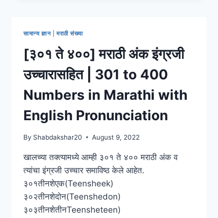
मराठी
अंक
इंग्रजी
सामान्य ज्ञान
|
मराठी संख्या
उच्चारासहित
|
[३०१ ते ४००] मराठी अंक इंग्रजी
501
TO
उच्चारासहित | 301 to 400
600
NUMBERS
Numbers in Marathi with
IN
MARATHI
English Pronunciation
WITH
ENGLISH
By
Shabdakshar20
August 9, 2022
PRONUNCIATION
खालच्या तक्त्यामध्ये आम्ही ३०१ ते ४०० मराठी अंक व
त्यांचा इंग्रजी उच्चार समाविष्ठ केले आहेत.
३०१तीनशेएक(Teensheek)
३०२तीनशेदोन(Teenshedon)
३०३तीनशेतीनTeensheteen)