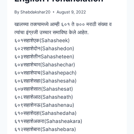
WITH
ENGLISH
By
Shabdakshar20
August 9, 2022
PRONUNCIATION
खालच्या तक्त्यामध्ये आम्ही ६०१ ते ७०० मराठी संख्या व
त्यांचा इंग्रजी उच्चार समाविष्ठ केले आहेत.
६०१सहाशेएक(Sahasheek)
६०२सहाशेदोन(Sahashedon)
६०३सहाशेतीनSahasheteen)
६०४सहाशेचार(Sahashechar)
६०५सहाशेपाच(Sahashepach)
६०६सहाशेसहा(Sahashesaha)
६०७सहाशेसात(Sahashesat)
६०८सहाशेआठ(Sahasheath)
६०९सहाशेनऊ(Sahashenau)
६१०सहाशेदहा(Sahashedaha)
६११सहाशेअकरा(Sahasheakara)
६१२सहाशेबारा(Sahashebara)