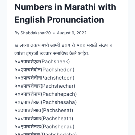
NUMBERS
Numbers in Marathi with
IN
MARATHI
English Pronunciation
WITH
ENGLISH
By
Shabdakshar20
August 9, 2022
PRONUNCIATION
खालच्या तक्त्यामध्ये आम्ही ४०१ ते ५०० मराठी संख्या व
त्यांचा इंग्रजी उच्चार समाविष्ठ केले आहेत.
५०१पाचशेएक(Pachsheek)
५०२पाचशेदोन(Pachshedon)
५०३पाचशेतीनPachsheteen)
५०४पाचशेचार(Pachshechar)
५०५पाचशेपाच(Pachshepach)
५०६पाचशेसहा(Pachshesaha)
५०७पाचशेसात(Pachshesat)
५०८पाचशेआठ(Pachsheath)
५०९पाचशेनऊ(Pachshenau)
५१०पाचशेदहा(Pachshedaha)