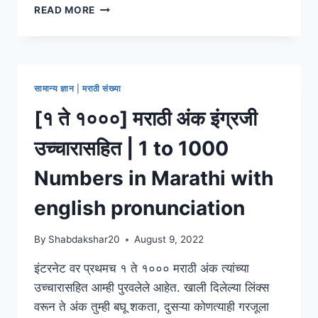
[८०१
READ MORE
ते
९००]
मराठी
अंक
इंग्रजी
सामान्य ज्ञान
|
मराठी संख्या
उच्चारासहित
|
[१ ते १०००] मराठी अंक इंग्रजी
801
TO
उच्चारासहित | 1 to 1000
900
NUMBERS
Numbers in Marathi with
IN
MARATHI
english pronunciation
WITH
ENGLISH
By
Shabdakshar20
August 9, 2022
PRONUNCIATION
इंटरनेट वर प्रथमच १ ते १००० मराठी अंक त्यांच्या
उच्चारासहित आम्ही पुरवलेले आहेत. खाली दिलेल्या लिंक्स
वरून ते अंक तुम्ही बघू शकता, दुसऱ्या कोणत्याही गरजूला