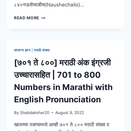
८४०नऊशेचाळीस(Naushechalis)…
[९०१
READ MORE
ते
१०००]
मराठी
अंक
इंग्रजी
सामान्य ज्ञान
|
मराठी संख्या
उच्चारासहित
|
[७०१ ते ८००] मराठी अंक इंग्रजी
901
TO
उच्चारासहित | 701 to 800
1000
NUMBERS
Numbers in Marathi with
IN
MARATHI
English Pronunciation
WITH
ENGLISH
By
Shabdakshar20
August 9, 2022
PRONUNCIATION
खालच्या तक्त्यामध्ये आम्ही ७०१ ते ८०० मराठी संख्या व