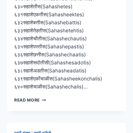
६३०सहाशेतीस(Sahashetes)
६३१सहाशेएकतीस(Sahasheektes)
६३२सहाशेबत्तीस(Sahashebattis)
६३३सहाशेतेहतीस(Sahashetehtis)
६३४सहाशेचौतीस(Sahashechautis)
६३५सहाशेपस्तीस(Sahashepastis)
६३६सहाशेछत्तीस(Sahashechaatis)
६३७सहाशेसदोतीसी(Sahashesadotis)
६३८सहाशेअडतीस(Sahasheadatis)
६३९सहाशेएकोंचाळीस(Sahasheekonchalis)
६४०सहाशेचाळीस(Sahashechalis)…
[६०१
READ MORE
ते
७००]
मराठी
अंक
इंग्रजी
मराठी संख्या
|
मराठी माहिती