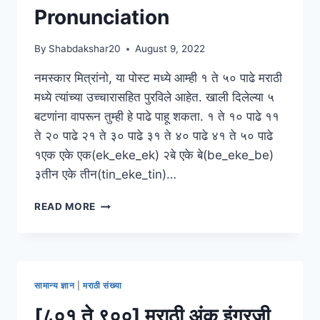
Pronunciation
By
Shabdakshar20
August 9, 2022
नमस्कार मित्रांनो, या पोस्ट मध्ये आम्ही १ ते ५० पाढे मराठी
मध्ये त्यांच्या उच्चारासहित पुरविले आहेत. खाली दिलेल्या ५
बटणांना वापरून तुम्ही हे पाढे पाहू शकता. १ ते १० पाढे ११
ते २० पाढे २१ ते ३० पाढे ३१ ते ४० पाढे ४१ ते ५० पाढे
१एक एके एक(ek_eke_ek) २बे एके बे(be_eke_be)
३तीन एके तीन(tin_eke_tin)…
१
READ MORE
ते
५०
पाढे
उच्चारासहित
।
सामान्य ज्ञान
|
मराठी संख्या
1
TO
[८०१ ते ९००] मराठी अंक इंग्रजी