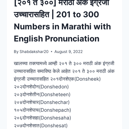
[२०१ ते ३००] मराठी अंक इंग्रजी
401
TO
उच्चारासहित | 201 to 300
500
NUMBERS
Numbers in Marathi with
IN
MARATHI
English Pronunciation
WITH
ENGLISH
By
Shabdakshar20
August 9, 2022
PRONUNCIATION
खालच्या तक्त्यामध्ये आम्ही २०१ ते ३०० मराठी अंक इंग्रजी
उच्चारासहित समाविष्ठ केले आहेत २०१ ते ३०० मराठी अंक
इंग्रजी उच्चारासहित २०१दोनशेएक(Donsheek)
२०२दोनशेदोन(Donshedon)
२०३दोनशेतीन(Donsheteen)
२०४दोनशेचार(Donshechar)
१०५दोनशेपाच(Donshepach)
२०६दोनशेसहा(Donshesaha)
२०७दोनशेसात(Donshesat)