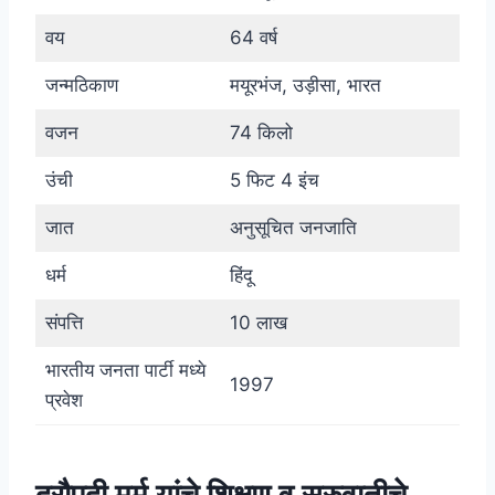
वय
64 वर्ष
जन्मठिकाण
मयूरभंज, उड़ीसा, भारत
वजन
74 किलो
उंची
5 फिट 4 इंच
जात
अनुसूचित जनजाति
धर्म
हिंदू
संपत्ति
10 लाख
भारतीय जनता पार्टी मध्ये
1997
प्रवेश