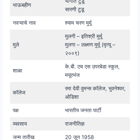
भागात टुडू
भाऊबहीण
सारणी टुडू
नवऱ्याचे नाव
श्याम चरण मुर्मू
मुलगी – इतिश्री मुर्मू
मुले
मुलगा – लक्ष्मण मुर्मू (मृत्यू –
२००९)
के.बी. एच एस उपरबेडा स्कुल,
शाळा
मयूरभंज
रमा देवी वुमन्स कॉलेज, भुवनेश्वर,
कॉलेज
ओडिशा
पक्ष
भारतीय जनता पार्टी
व्यवसाय
राजनीतिज्ञ
जन्म तारीख
20 जून 1958