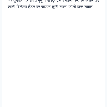
जर तुम्हाला द्राउपदी मुर्मु यांना ट्विटरवर फॉलो करायचे असेल तर
खाली दिलेल्या हँडल वर जाऊन तुम्ही त्यांना फॉलो करू शकता.