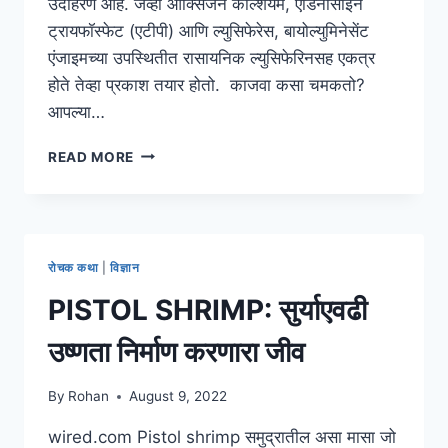
उदाहरण आहे. जेव्हा ऑक्सिजन कॅल्शियम, एडिनोसाइन
ट्रायफॉस्फेट (एटीपी) आणि ल्युसिफेरेस, बायोल्युमिनेसेंट
एंजाइमच्या उपस्थितीत रासायनिक ल्युसिफेरिनसह एकत्र
होते तेव्हा प्रकाश तयार होतो. काजवा कसा चमकतो?
आपल्या…
काजवा
READ MORE
का
आणि
कसा
चमकतो?
रोचक कथा
|
विज्ञान
PISTOL SHRIMP: सुर्याएवढी
उष्णता निर्माण करणारा जीव
By
Rohan
August 9, 2022
wired.com Pistol shrimp समुद्रातील असा मासा जो