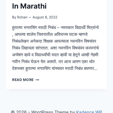
In Marathi
By
Rohan
August 8, 2022
हुतात्मा भगतसिंग मराठी निबंध – नमस्कार विद्यार्थी मित्रांनो
, आपल्या शालेय जिवनातील अविभाज्य घटक म्हणजे
निबंधलेखन अनेकदा शिक्षक आपल्याला नवनविन विषयांवर
निबंध लिहायला सांगतात. अशा नवनविन विषयांवर कल्पनांचे
अन्वेषण व्हावे व विद्यार्थ्यांची मदत व्हावी या हेतूने आम्ही नेहमी
नवीन निबंध घेऊन येत असतो. तर आज आपण एका थोर
देशभक्त हुतात्मा भगतसिंग यांच्यावर मराठी निबंध बघणार…
{ESSAY}
READ MORE
हुतात्मा
भगतसिंग
मराठी
निबंध
|
BHAGATSINGH
© 2026 - WordPress Theme by
Kadence WP