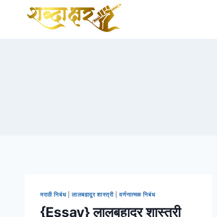
Skip
to
content
मराठी निबंध
|
लालबहादूर शास्त्री
|
वर्णनात्मक निबंध
{Essay} लालबहादूर शास्त्री