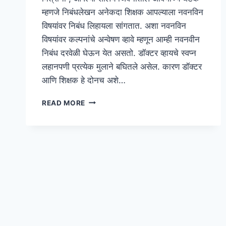
म्हणजे निबंधलेखन अनेकदा शिक्षक आपल्याला नवनविन
विषयांवर निबंध लिहायला सांगतात. अशा नवनविन
विषयांवर कल्पनांचे अन्वेषण व्हावे म्हणून आम्ही नवनवीन
निबंध दरवेळी घेऊन येत असतो. डॉक्टर व्हायचे स्वप्न
लहानपणी प्रत्येक मुलाने बघितले असेल. कारण डॉक्टर
आणि शिक्षक हे दोनच अशे…
{2
READ MORE
ESSAY}
मी
डॉक्टर
झालो
तर
मराठी
निबंध
|
IF
I
WERE